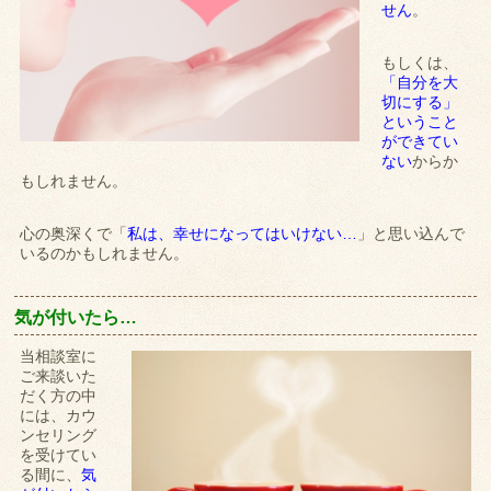
せん
。
もしくは、
「自分を大
切にする」
ということ
ができてい
ない
からか
もしれません。
心の奥深くで「
私は、幸せになってはいけない…
」と思い込んで
いるのかもしれません。
気が付いたら…
当相談室に
ご来談いた
だく方の中
には、カウ
ンセリング
を受けてい
る間に、
気