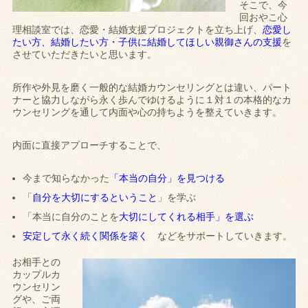
そこで、今
回おやこ心
理相談室では、恋愛・結婚支援プロジェクトを立ち上げ、
恋愛し
たい方、結婚したい方・子供に結婚してほしい親御さんの支援
を
させていただきたいと思います。
所作や外見を磨く一般的な結婚カウンセリングとは違い、パート
ナーと協力しながら永く歩んでゆけるように１対１の本格的なカ
ウンセリングを通して内面や心の持ちようを整えていきます。
内面に直接アプローチすることで、
今まで知らなかった
「本当の自分」を見つける
「
自分を大切にするということ
」を学ぶ
「本当に自分のことを
大切にしてくれる相手」を選ぶ
安定して永く続く関係を築く
などをサポートしていきます。
お相手との
カップルカ
ウンセリン
グや、ご両