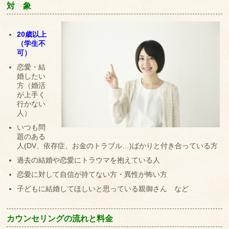
対 象
20歳以上
（学生不
可）
恋愛・結
婚したい
方（婚活
が上手く
行かない
人）
いつも問
題のある
人(DV、依存症、お金のトラブル…)ばかりと付き合っている方
過去の結婚や恋愛にトラウマを抱えている人
恋愛に対して自信が持てない方・異性が怖い方
子どもに結婚してほしいと思っている親御さん など
カウンセリングの流れと料金