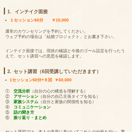
1. インテイク面接
１セッション60分 ￥10,000
通常のカウンセリングを予約してください。
ウェブ予約の場合は「結婚プロジェクト」とお書き下さい。
インテイク面接では、現状の確認と今後のゴール設定を行ったう
えで、セット講習への意思を確認します。
2. セット講習（6回受講していただきます）
1セッション60分×６回 ￥60,000
①
交流分析
（自分の心の構造を理解する）
②
アサーション
（自分の自己主張タイプを知る）
③
家族システム
（自分と家族の関係性を知る）
④
コミュニケーション
⑤
話の聞き方
⑥
振り返り・まとめ
セット講習では、本人の意思に基づいてこれらの分析を行い、専