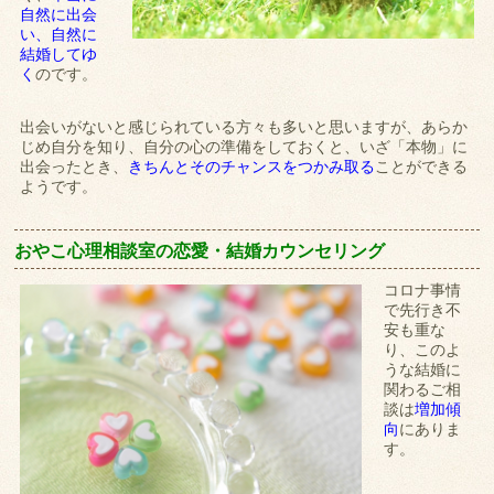
自然に出会
い、自然に
結婚してゆ
く
のです。
出会いがないと感じられている方々も多いと思いますが、あらか
じめ自分を知り、自分の心の準備をしておくと、いざ「本物」に
出会ったとき、
きちんとそのチャンスをつかみ取る
ことができる
ようです。
おやこ心理相談室の恋愛・結婚カウンセリング
コロナ事情
で先行き不
安も重な
り、このよ
うな結婚に
関わるご相
談は
増加傾
向
にありま
す。