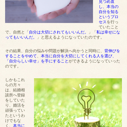
見つめ直
し、本当の
自分を知る
というプロ
セス
を行っ
ていたこと
で、自然と「
自分は大切にされてもいいんだ。
」「
私は幸せにな
ってもいいんだ。
」と思えるようになっていたのです。
その結果、自分の悩みや問題が解決へ向かうと同時に、
背伸びを
することをやめて
、
本当に自分を大切にしてくれる人を選び、
「自分らしい幸せ」を手にすること
ができるようになっていった
のです。
しかもこれ
らの方々
は、結婚相
談所へ登録
をしていた
り、婚活を
頑張ってい
たというわ
けでもな
く、
本当に