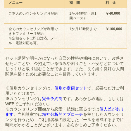
メニュー
期 間
料 金
ご本人のカウンセリング月契約
1か月4時間（週1
￥40,000
回ペース）
全てのカウンセリングが利用で
1か月12時間まで
￥100,000
きるファミリー月契約
※定額セットは即日対応。メー
ル・電話対応も可。
セット講習で明らかになった自己の性格や傾向において、改善さ
せたいことや、今抱えている悩みや困りごと・不安などについて
じっくりと取り組むことができます。また、長く続く良好な人間
関係を築くために必要なことを習得していきます。
※個別カウンセリングは、
個別か定額セット
で、必要なだけご利
用いただけます。
※カウンセリングは
完全予約制
です。あらかじめ電話、もしくは
WEBでご予約ください。
※カウンセリング開始から恋愛・結婚に至るまでは
個人差があり
ます
。当相談室では
精神分析的アプローチ
を主としたカウンセリ
ングを行うため、ご利用者様の設定したゴールを達成するまでに
時間がかかることがございます。あらかじめご了承ください。