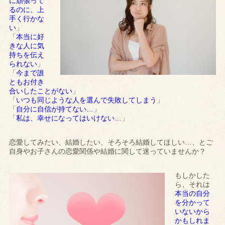
に頑張って
るのに、上
手く行かな
い
」
「
本当に好
きな人に気
持ちを伝え
られない
」
「
今まで誰
ともお付き
合いしたことがない
」
「
いつも同じような人を選んで失敗してしまう
」
「
自分に自信が持てない…
」
「
私は、幸せになってはいけない…
」
恋愛してみたい、結婚したい、そろそろ結婚してほしい…、とご
自身やお子さんの恋愛関係や結婚に関して迷っていませんか？
もしかした
ら、それは
本当の自分
を分かって
いないから
かもしれま