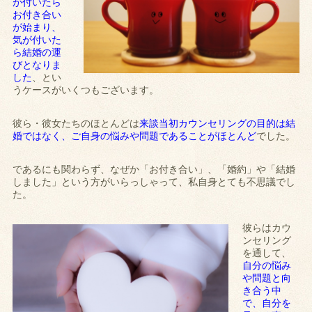
が付いたら
お付き合い
が始まり、
気が付いた
ら結婚の運
びとなりま
した
、とい
うケースがいくつもございます。
彼ら・彼女たちのほとんどは
来談当初カウンセリングの目的は結
婚ではなく、ご自身の悩みや問題であることがほとんど
でした。
であるにも関わらず、なぜか「お付き合い」、「婚約」や「結婚
しました」という方がいらっしゃって、私自身とても不思議でし
た。
彼らはカウ
ンセリング
を通して、
自分の悩み
や問題と向
き合う中
で、自分を