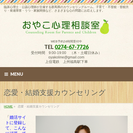
臨床心理士・公認心理師が主催する群馬県のカウンセリングルーム。子育て・不登校・登校渋
り・発達障害・うつ・家族関係など、さまざまな心の問題にお応えします。
WEB予約24時間受付中
TEL
0274-67-7726
受付時間 9:00-19:00 （木・土曜日休み）
oyakoline@gmail.com
上信電鉄 上州福島駅下車
MENU
恋愛・結婚支援カウンセリング
HOME
»
恋愛・結婚支援カウンセリング
「
婚活サイ
トに登録し
て、こんな