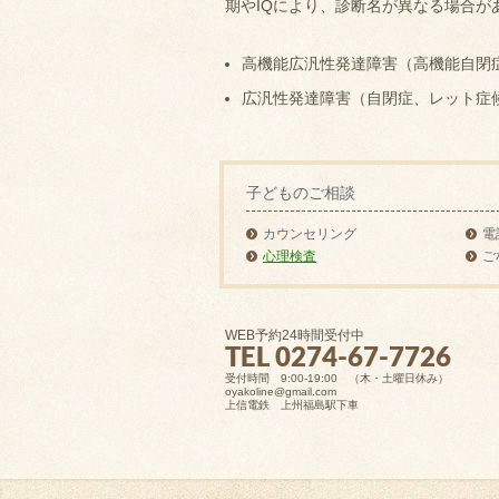
期やIQにより、診断名が異なる場合が
高機能広汎性発達障害（高機能自閉
広汎性発達障害（自閉症、レット症
子どものご相談
カウンセリング
電
心理検査
ご
WEB予約24時間受付中
TEL 0274-67-7726
受付時間 9:00-19:00 （木・土曜日休み）
oyakoline@gmail.com
上信電鉄 上州福島駅下車