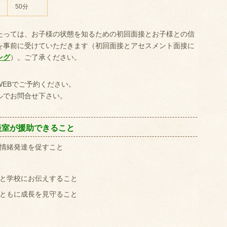
50分
たっては、お子様の状態を知るための初回面接とお子様との信
を事前に受けていただきます（初回面接とアセスメント面接に
ング
）。ご了承ください。
EBでご予約ください。
ルでお問合せ下さい。
談室が援助できること
情緒発達を促すこと
と学校にお伝えすること
ともに成長を見守ること