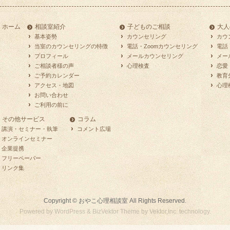
ホーム
相談室紹介
子どものご相談
大人
基本姿勢
カウンセリング
カウ
当室のカウンセリングの特徴
電話・Zoomカウンセリング
電話
プロフィール
メールカウンセリング
メー
ご相談者様の声
心理検査
恋愛
ご予約カレンダー
教育
アクセス・地図
心理
お問い合わせ
ご利用の前に
その他サービス
コラム
講演・セミナー・執筆
コメント広場
オンラインセミナー
企業提携
フリーペーパー
リンク集
Copyright ©
おやこ心理相談室
All Rights Reserved.
Powered by
WordPress
&
BizVektor Theme
by
Vektor,Inc.
technology.