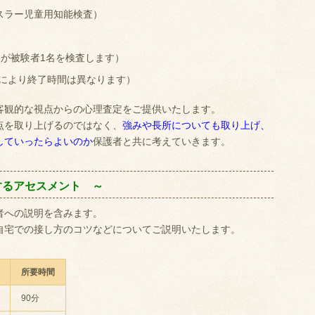
クスラー児童用知能検査）
名が被験者1名を検査します）
況により終了時間は異なります）
客観的な視点からの心理査定をご提供いたします。
点を取り上げるのではなく、
強みや長所についても取り上げ、
していったらよいのか
保護者と共に考えていきます。
するアセスメント ～
者への説明を含みます。
自宅での接し方のコツなどについてご説明いたします。
所要時間
90分