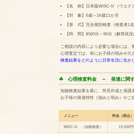
【名 称】日本版WISC-Ⅳ（ウエ
【対 象】5歳～16歳11か月
【形 式】完全個別検査（検査者1
【時 間】約60分～90分（解答状
ご相談の内容により必要な場合には、
心理査定では、単にお子様の弱みや欠
検査結果をどのように日常生活に生か
☘ 心理検査料金 ～ 発達に関
知能検査結果を基に、所見作成と保護
お子様の発達特性（強みと弱み）やご
メニュー
料金（税込）
WISC-Ⅳ （知能検査）
15,000円