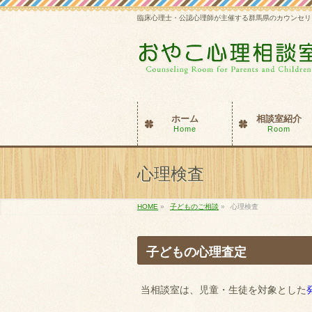
臨床心理士・公認心理師が主催する群馬県のカウンセリ
ホーム
相談室紹介
Home
Room
心理検査
HOME
»
子どものご相談
»
心理検査
子どもの心理査定
当相談室は、児童・生徒を対象とした