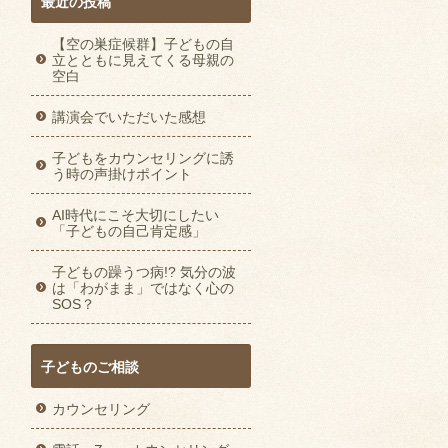
最近の投稿
【空の巣症候群】子どもの自
立とともに見えてくる母親の
空白
講演会でいただいた感想
子どもをカウンセリングに誘
う時の声掛けポイント
AI時代にこそ大切にしたい
「子どもの自己肯定感」
子どもの躁うつ病!? 気分の波
は「わがまま」ではなく心の
SOS？
子どものご相談
カウンセリング