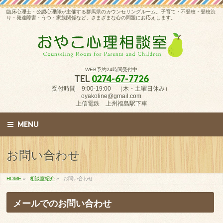
臨床心理士・公認心理師が主催する群馬県のカウンセリングルーム。子育て・不登校・登校渋
り・発達障害・うつ・家族関係など、さまざまな心の問題にお応えします。
WEB予約24時間受付中
TEL
0274-67-7726
受付時間 9:00-19:00 （木・土曜日休み）
oyakoline@gmail.com
上信電鉄 上州福島駅下車
MENU
お問い合わせ
HOME
»
相談室紹介
»
お問い合わせ
メールでのお問い合わせ