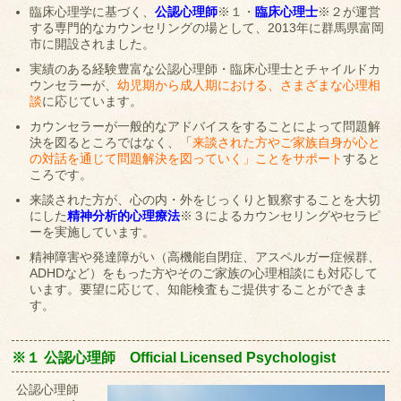
臨床心理学に基づく、
公認心理師
※１・
臨床心理士
※２が運営
する専門的なカウンセリングの場として、2013年に群馬県富岡
市に開設されました。
実績のある経験豊富な公認心理師・臨床心理士とチャイルドカ
ウンセラーが、
幼児期から成人期における、さまざまな心理相
談
に応じています。
カウンセラーが一般的なアドバイスをすることによって問題解
決を図るところではなく、「
来談された方やご家族自身が心と
の対話を通じて問題解決を図っていく」ことをサポート
すると
ころです。
来談された方が、心の内・外をじっくりと観察することを大切
にした
精神分析的心理療法
※３によるカウンセリングやセラピ
ーを実施しています。
精神障害や発達障がい（高機能自閉症、アスペルガー症候群、
ADHDなど）をもった方やそのご家族の心理相談にも対応して
います。要望に応じて、知能検査もご提供することができま
す。
※１ 公認心理師 Official Licensed Psychologist
公認心理師