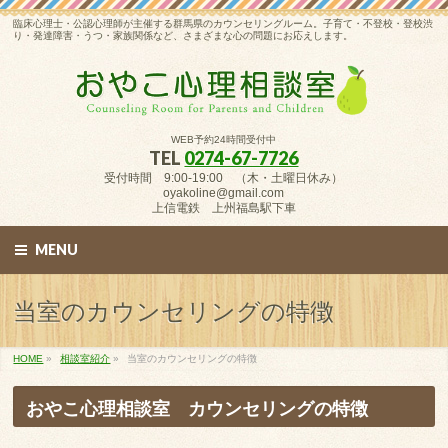
臨床心理士・公認心理師が主催する群馬県のカウンセリングルーム。子育て・不登校・登校渋
り・発達障害・うつ・家族関係など、さまざまな心の問題にお応えします。
WEB予約24時間受付中
TEL
0274-67-7726
受付時間 9:00-19:00 （木・土曜日休み）
oyakoline@gmail.com
上信電鉄 上州福島駅下車
MENU
当室のカウンセリングの特徴
HOME
»
相談室紹介
»
当室のカウンセリングの特徴
おやこ心理相談室 カウンセリングの特徴