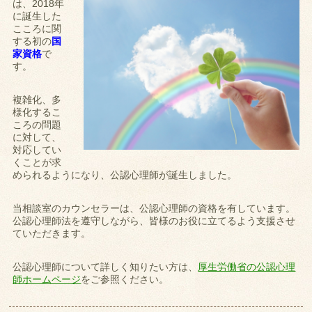
は、2018年
に誕生した
こころに関
する初の
国
家資格
で
す。
複雑化、多
様化するこ
ころの問題
に対して、
対応してい
くことが求
められるようになり、公認心理師が誕生しました。
当相談室のカウンセラーは、公認心理師の資格を有しています。
公認心理師法を遵守しながら、皆様のお役に立てるよう支援させ
ていただきます。
公認心理師について詳しく知りたい方は、
厚生労働省の公認心理
師ホームページ
をご参照ください。