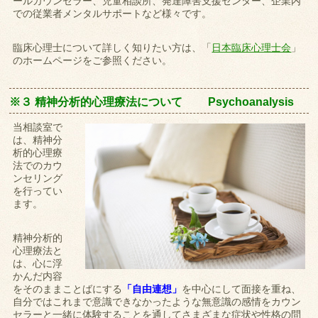
ールカウンセラー、児童相談所、発達障害支援センター、企業内
での従業者メンタルサポートなど様々です。
臨床心理士について詳しく知りたい方は、「
日本臨床心理士会
」
のホームページをご参照ください。
※３ 精神分析的心理療法について Psychoanalysis
当相談室で
は、精神分
析的心理療
法でのカウ
ンセリング
を行ってい
ます。
精神分析的
心理療法と
は、心に浮
かんだ内容
をそのままことばにする
「自由連想」
を中心にして面接を重ね、
自分ではこれまで意識できなかったような無意識の感情をカウン
セラーと一緒に体験することを通してさまざまな症状や性格の問