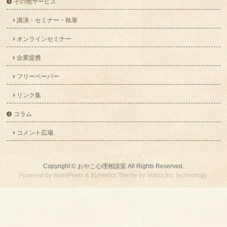
その他サービス
講演・セミナー・執筆
オンラインセミナー
企業提携
フリーペーパー
リンク集
コラム
コメント広場
Copyright ©
おやこ心理相談室
All Rights Reserved.
Powered by
WordPress
&
BizVektor Theme
by
Vektor,Inc.
technology.