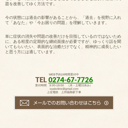
題を改善してゆく方法です。
今の状態には過去の影響があることから、「過去」を視野に入れ
て「あなた」や「今お困りの問題」を理解していきます。
単に症状の消失や問題の改善だけを目指しているのではないため
に、ある程度の定期的な継続面接が必要ですが、ゆっくり話を聞
いてもらいたい、表面的な治癒だけでなく、精神的に成長したい
と思う方には適しています。
WEB予約24時間受付中
TEL
0274-67-7726
受付時間 9:00-19:00 （木・土曜日休み）
oyakoline@gmail.com
上信電鉄 上州福島駅下車