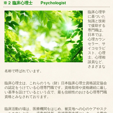
※２ 臨床心理士 Psychologist
臨床心理学
に基づいた
知識と技術
で援助する
専門職は、
日本では、
心理カウン
セラー、サ
イコセラピ
スト、心理
士、心理相
談員など、
さまざまな
名称で呼ばれています。
臨床心理士は、これらのうち（財）日本臨床心理士資格認定協会
の認定をうけている心理専門職です。資格取得や資格継続に厳し
い基準を設けているという点で、最も信頼性のおける心理専門職
資格とみなされております。
臨床活動の場は、医療機関をはじめ、被災地への心のケアやスク