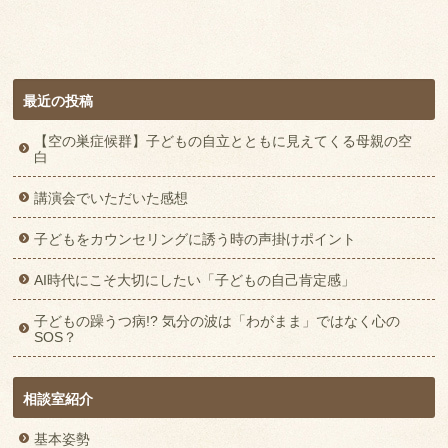
最近の投稿
【空の巣症候群】子どもの自立とともに見えてくる母親の空
白
講演会でいただいた感想
子どもをカウンセリングに誘う時の声掛けポイント
AI時代にこそ大切にしたい「子どもの自己肯定感」
子どもの躁うつ病!? 気分の波は「わがまま」ではなく心の
SOS？
相談室紹介
基本姿勢