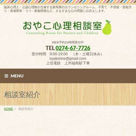
臨床心理士・公認心理師が主催する群馬県のカウンセリングルーム。子育て・不登校・登校渋
り・発達障害・うつ・家族関係など、さまざまな心の問題にお応えします。
WEB予約24時間受付中
TEL
0274-67-7726
受付時間 9:00-19:00 （木・土曜日休み）
oyakoline@gmail.com
上信電鉄 上州福島駅下車
MENU
相談室紹介
HOME
»
相談室紹介