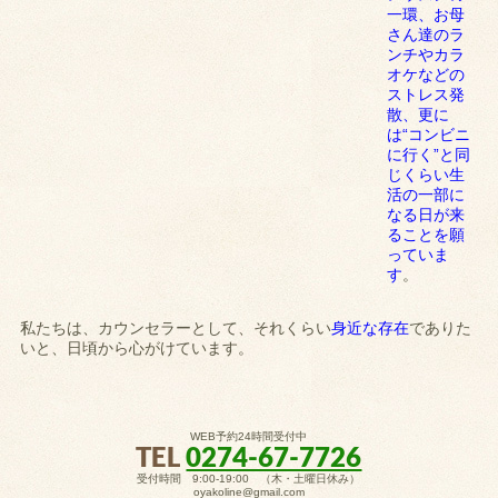
一環、お母
さん達のラ
ンチやカラ
オケなどの
ストレス発
散、更に
は“コンビニ
に行く”と同
じくらい生
活の一部に
なる日が来
ることを願
っていま
す
。
私たちは、カウンセラーとして、それくらい
身近な存在
でありた
いと、日頃から心がけています。
WEB予約24時間受付中
TEL
0274-67-7726
受付時間 9:00-19:00 （木・土曜日休み）
oyakoline@gmail.com