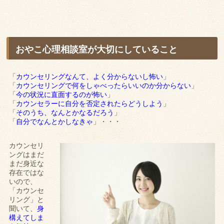
おやこ心理相談室が大切にしていること
「
カウンセリングなんて、よく分からないし怖い
」
「
カウンセリングで何をしゃべったらいいのか分からない
」
「
今の状況に直面するのが怖い
」
「
カウンセラーに自分を否定されたらどうしよう
」
「
そのうち、なんとかなるだろう
」
「
自分でなんとかしなきゃ
」・・・
カウンセリ
ングはまだ
まだ身近な
存在ではな
いので、
「カウンセ
リング」と
聞いて、
身
構えてしま