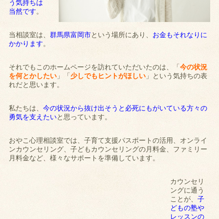
う気持ちは
当然です
。
当相談室は、
群馬県富岡市
という場所にあり、
お金もそれなりに
かかります
。
それでもこのホームページを訪れていただいたのは、「
今の状況
を何とかしたい
」「
少しでもヒントがほしい
」という気持ちの表
れだと思います。
私たちは、
今の状況から抜け出そうと必死にもがいている方々の
勇気を支えたい
と思っています。
おやこ心理相談室では、子育て支援パスポートの活用、オンライ
ンカウンセリング、子どもカウンセリングの月料金、ファミリー
月料金など、様々なサポートを準備しています。
カウンセリ
ングに通う
ことが、
子
どもの塾や
レッスンの