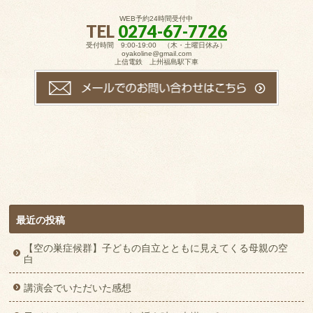
WEB予約24時間受付中
TEL
0274-67-7726
受付時間 9:00-19:00 （木・土曜日休み）
oyakoline@gmail.com
上信電鉄 上州福島駅下車
最近の投稿
【空の巣症候群】子どもの自立とともに見えてくる母親の空
白
講演会でいただいた感想