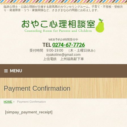
臨床心理士・公認心理師が主催する群馬県のカウンセリングルーム。子育て・不登校・登校渋
り・発達障害・うつ・家族関係など、さまざまな心の問題にお応えします。
WEB予約24時間受付中
TEL
0274-67-7726
受付時間 9:00-19:00 （木・土曜日休み）
oyakoline@gmail.com
上信電鉄 上州福島駅下車
MENU
Payment Confirmation
HOME
»
Payment Confirmation
[simpay_payment_receipt]