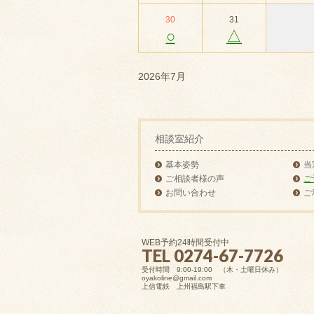
30
31
○
△
2026年7月
相談室紹介
基本姿勢
当
ご相談者様の声
ご
お問い合わせ
ご
WEB予約24時間受付中
TEL 0274-67-7726
受付時間 9:00-19:00 （木・土曜日休み）
oyakoline@gmail.com
上信電鉄 上州福島駅下車