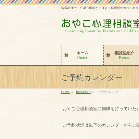
臨床心理士・公認心理師が主催する群馬県のカウンセリ
ホーム
相談室紹介
Home
Room
ご予約カレンダー
HOME
»
相談室紹介
»
ご予約カレンダー
おやこ心理相談室に興味を持っていた
ご予約状況は以下のカレンダーからご