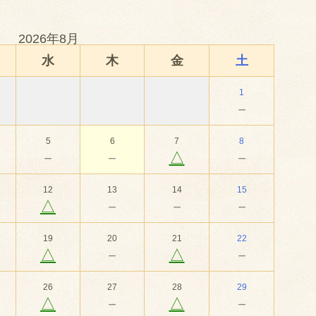
2026年8月
水
木
金
土
1
－
5
6
7
8
－
－
△
－
12
13
14
15
△
－
－
－
19
20
21
22
△
－
△
－
26
27
28
29
△
－
△
－