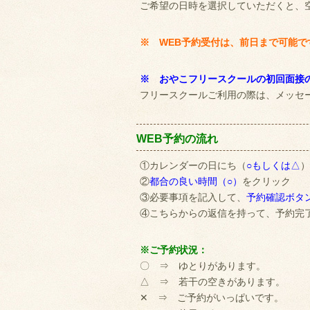
ご希望の日時を選択していただくと、
※ WEB予約受付は、前日まで可能
※ おやこフリースクールの初回面接
フリースクールご利用の際は、メッセ
WEB予約の流れ
①カレンダーの日にち（
○もしくは△
）
②
都合の良い時間（○）
をクリック
③必要事項を記入して、
予約確認ボタ
④こちらからの返信を持って、予約完
※ご予約状況：
〇 ⇒ ゆとりがあります。
△ ⇒ 若干の空きがあります。
✕ ⇒ ご予約がいっぱいです。