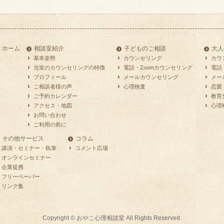
ホーム
相談室紹介
子どものご相談
大人
基本姿勢
カウンセリング
カウ
当室のカウンセリングの特徴
電話・Zoomカウンセリング
電話
プロフィール
メールカウンセリング
メー
ご相談者様の声
心理検査
恋愛
ご予約カレンダー
教育
アクセス・地図
心理
お問い合わせ
ご利用の前に
その他サービス
コラム
講演・セミナー・執筆
コメント広場
オンラインセミナー
企業提携
フリーペーパー
リンク集
Copyright ©
おやこ心理相談室
All Rights Reserved.