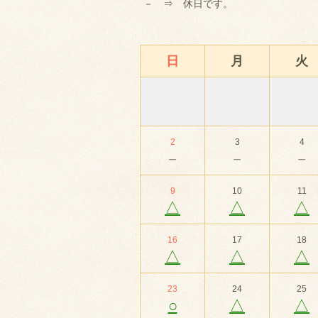
－ ⇒ 休日です。
日
月
火
2
3
4
－
－
－
9
10
11
△
△
△
16
17
18
△
△
△
23
24
25
○
△
△