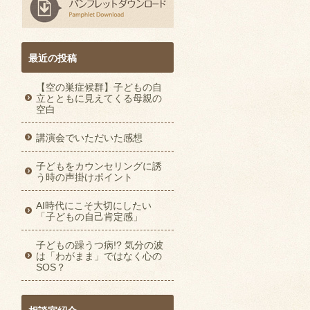
最近の投稿
【空の巣症候群】子どもの自
立とともに見えてくる母親の
空白
講演会でいただいた感想
子どもをカウンセリングに誘
う時の声掛けポイント
AI時代にこそ大切にしたい
「子どもの自己肯定感」
子どもの躁うつ病!? 気分の波
は「わがまま」ではなく心の
SOS？