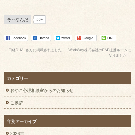
そ～なんだ
50+
Facebook
Hatena
twitter
Google+
LINE
←
日経DUALさんに掲載されました
WorkWay株式会社のEAP提携ルームに
なりました
→
カテゴリー
おやこ心理相談室からのお知らせ
ご挨拶
年別アーカイブ
2026年