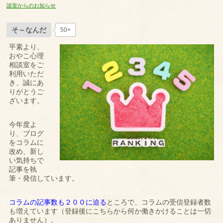
談室からのお知らせ
そ～なんだ
50+
平素より、
おやこ心理
相談室をご
利用いただ
き、誠にあ
りがとうご
ざいます。
今年度よ
り、ブログ
をコラムに
改め、新し
い気持ちで
記事を執
筆・発信しています。
コラムの記事数も２００に迫る
ところで、コラムの受信登録者数
も増えています（登録後にこちらから何か働きかけることは一切
ありません）。