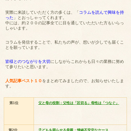
実際に来談していただく方の多くは、「
コラムを読んで興味を持
った
」とおっしゃってくれます。
中には、約２００の記事全てに目を通していただいた方もいらっ
しゃいます。
コラムを発信することで、私たちの声が、想いが少しでも届くこ
とを願っています。
皆様とのつながりを大切
にしながらこれからも日々の業務に努め
て参りたいと思います。
人気記事ベスト１０
をまとめてみましたので、お知らせいたしま
す。
第1位
父と母の役割：父性は「区切る」母性は「つなぐ」
第2位
子どもを困らせる母親；情緒不安定なケース