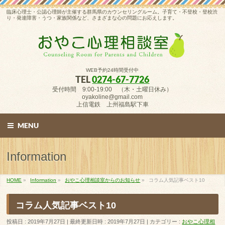
臨床心理士・公認心理師が主催する群馬県のカウンセリングルーム。子育て・不登校・登校渋
り・発達障害・うつ・家族関係など、さまざまな心の問題にお応えします。
WEB予約24時間受付中
TEL
0274-67-7726
受付時間 9:00-19:00 （木・土曜日休み）
oyakoline@gmail.com
上信電鉄 上州福島駅下車
MENU
Information
HOME
»
Information
»
おやこ心理相談室からのお知らせ
»
コラム人気記事ベスト10
コラム人気記事ベスト10
投稿日 : 2019年7月27日
最終更新日時 : 2019年7月27日
カテゴリー :
おやこ心理相