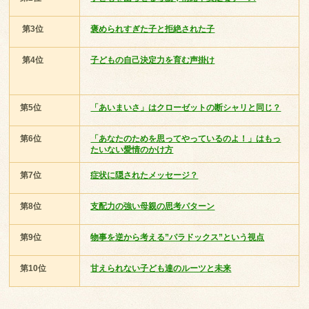
第3位
褒められすぎた子と拒絶された子
第4位
子どもの自己決定力を育む声掛け
第5位
「あいまいさ」はクローゼットの断シャリと同じ？
第6位
「あなたのためを思ってやっているのよ！」はもっ
たいない愛情のかけ方
第7位
症状に隠されたメッセージ？
第8位
支配力の強い母親の思考パターン
第9位
物事を逆から考える”パラドックス”という視点
第10位
甘えられない子ども達のルーツと未来