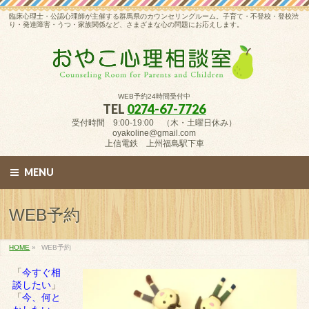
臨床心理士・公認心理師が主催する群馬県のカウンセリングルーム。子育て・不登校・登校渋
り・発達障害・うつ・家族関係など、さまざまな心の問題にお応えします。
WEB予約24時間受付中
TEL
0274-67-7726
受付時間 9:00-19:00 （木・土曜日休み）
oyakoline@gmail.com
上信電鉄 上州福島駅下車
MENU
WEB予約
HOME
»
WEB予約
「
今すぐ相
談したい
」
「
今、何と