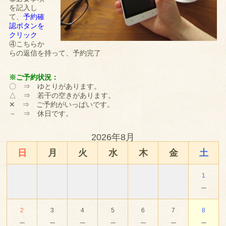
を記入し
て、
予約確
認ボタンを
クリック
④こちらか
らの返信を持って、予約完了
※ご予約状況：
〇 ⇒ ゆとりがあります。
△ ⇒ 若干の空きがあります。
✕ ⇒ ご予約がいっぱいです。
－ ⇒ 休日です。
2026年8月
日
月
火
水
木
金
土
1
－
2
3
4
5
6
7
8
－
－
－
－
－
－
－