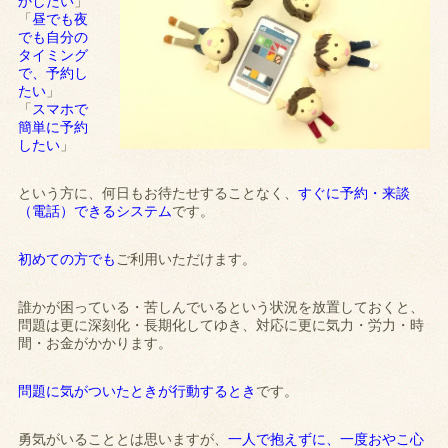
かしたい
」
「
昼でも夜
でも自分の
タイミング
で、予約し
たい
」
「
スマホで
簡単に予約
したい
」
という方に、何日もお待たせすることなく、
すぐに予約・来談
（電話）できるシステム
です。
初めての方でも
ご利用いただけます。
誰かが困っている・苦しんでいるという状況を放置しておくと、
問題は更に深刻化・長期化してゆき、対応に更に気力・労力・時
間・お金がかかります。
問題に気がついたときが行動するとき
です。
勇気がいることとは思いますが、
一人で抱えずに、一度おやこ心