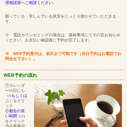
理相談室へご相談ください
。
困っている・苦しんでいる状況をじっくり聴かせていただきま
す。
※ 電話カウンセリングの場合は、連絡事項にてその旨お知らせ
ください。お支払い確認後に予約が完了します。
※ WEB予約受付は、前日まで可能です（当日予約はお電話でお
問合せ下さい）。
WEB予約の流れ
①カレンダ
ーの日にち
（
○もしくは
△
）をクリ
ック
②
都合の良
い時間（○）
をクリック
③必要事項