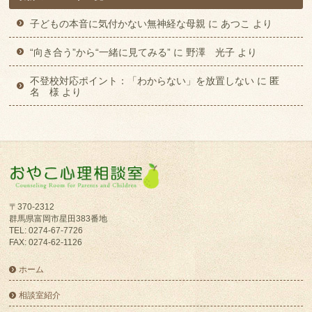
子どもの本音に気付かない無神経な母親
に
あつこ
より
“向き合う”から“一緒に見てみる”
に
野澤 光子
より
不登校対応ポイント：「わからない」を放置しない
に
匿
名 様
より
〒370-2312
群馬県富岡市星田383番地
TEL: 0274-67-7726
FAX: 0274-62-1126
ホーム
相談室紹介