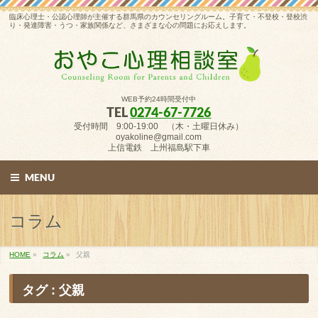
臨床心理士・公認心理師が主催する群馬県のカウンセリングルーム。子育て・不登校・登校渋
り・発達障害・うつ・家族関係など、さまざまな心の問題にお応えします。
WEB予約24時間受付中
TEL
0274-67-7726
受付時間 9:00-19:00 （木・土曜日休み）
oyakoline@gmail.com
上信電鉄 上州福島駅下車
MENU
コラム
HOME
»
コラム
»
父親
タグ : 父親