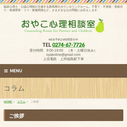
臨床心理士・公認心理師が主催する群馬県のカウンセリングルーム。子育て・不登校・登校渋
り・発達障害・うつ・家族関係など、さまざまな心の問題にお応えします。
WEB予約24時間受付中
TEL
0274-67-7726
受付時間 9:00-19:00 （木・土曜日休み）
oyakoline@gmail.com
上信電鉄 上州福島駅下車
MENU
コラム
HOME
»
コラム
»
ご挨拶
ご挨拶