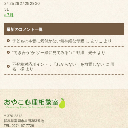
24
25
26
27
28
29
30
31
« 7月
最新のコメント一覧
子どもの本音に気付かない無神経な母親
に
あつこ
より
“向き合う”から“一緒に見てみる”
に
野澤 光子
より
不登校対応ポイント：「わからない」を放置しない
に
匿
名 様
より
〒370-2312
群馬県富岡市星田383番地
TEL: 0274-67-7726