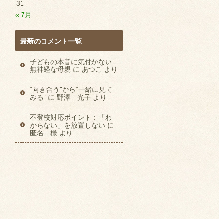
31
« 7月
最新のコメント一覧
子どもの本音に気付かない
無神経な母親
に
あつこ
より
“向き合う”から“一緒に見て
みる”
に
野澤 光子
より
不登校対応ポイント：「わ
からない」を放置しない
に
匿名 様
より