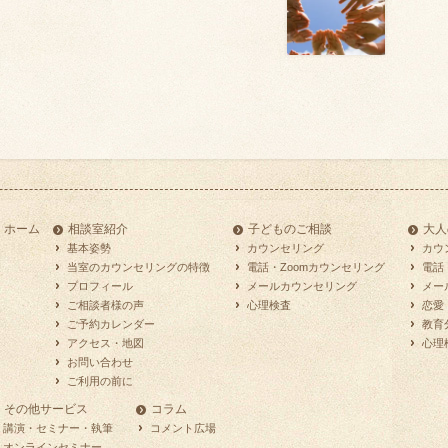
ホーム
相談室紹介
子どものご相談
大人
基本姿勢
カウンセリング
カウ
当室のカウンセリングの特徴
電話・Zoomカウンセリング
電話
プロフィール
メールカウンセリング
メー
ご相談者様の声
心理検査
恋愛
ご予約カレンダー
教育
アクセス・地図
心理
お問い合わせ
ご利用の前に
その他サービス
コラム
講演・セミナー・執筆
コメント広場
オンラインセミナー