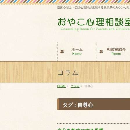
臨床心理士・公認心理師が主催する群馬県のカウンセリ
ホーム
相談室紹介
Home
Room
コラム
HOME
»
コラム
»
自尊心
タグ : 自尊心