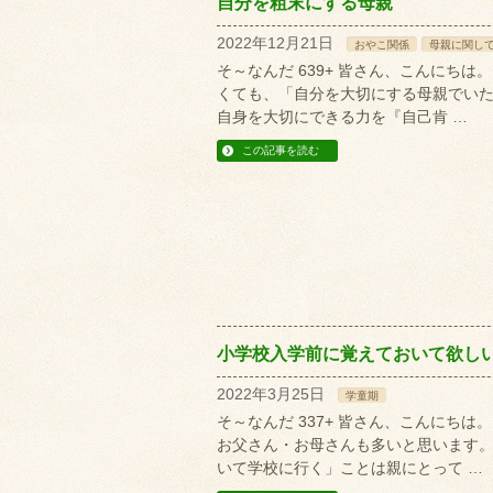
自分を粗末にする母親
2022年12月21日
おやこ関係
母親に関し
そ～なんだ 639+ 皆さん、こんにち
くても、「自分を大切にする母親でいた
自身を大切にできる力を『自己肯 …
この記事を読む
小学校入学前に覚えておいて欲し
2022年3月25日
学童期
そ～なんだ 337+ 皆さん、こんにち
お父さん・お母さんも多いと思います。
いて学校に行く」ことは親にとって …