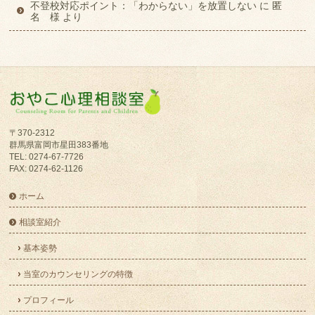
不登校対応ポイント：「わからない」を放置しない
に
匿
名 様
より
〒370-2312
群馬県富岡市星田383番地
TEL: 0274-67-7726
FAX: 0274-62-1126
ホーム
相談室紹介
基本姿勢
当室のカウンセリングの特徴
プロフィール