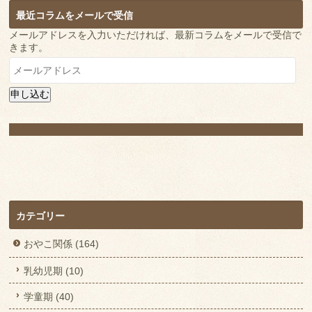
最近コラムをメールで受信
メールアドレスを入力いただければ、最新コラムをメールで受信で
きます。
メ
ー
ル
申し込む
ア
ド
レ
ス
カテゴリー
おやこ関係 (164)
乳幼児期 (10)
学童期 (40)