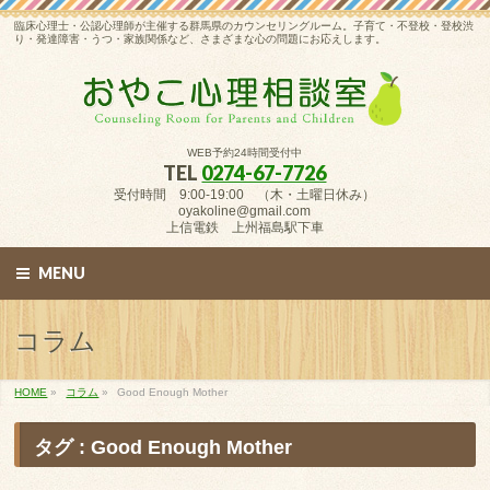
臨床心理士・公認心理師が主催する群馬県のカウンセリングルーム。子育て・不登校・登校渋
り・発達障害・うつ・家族関係など、さまざまな心の問題にお応えします。
WEB予約24時間受付中
TEL
0274-67-7726
受付時間 9:00-19:00 （木・土曜日休み）
oyakoline@gmail.com
上信電鉄 上州福島駅下車
MENU
コラム
HOME
»
コラム
»
Good Enough Mother
タグ : Good Enough Mother