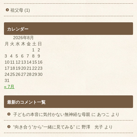
祖父母 (1)
カレンダー
2026年8月
月
火
水
木
金
土
日
1
2
3
4
5
6
7
8
9
10
11
12
13
14
15
16
17
18
19
20
21
22
23
24
25
26
27
28
29
30
31
« 7月
最新のコメント一覧
子どもの本音に気付かない無神経な母親
に
あつこ
より
“向き合う”から“一緒に見てみる”
に
野澤 光子
より