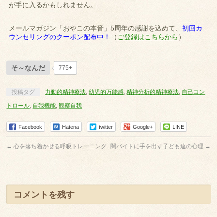
が手に入るかもしれません。
メールマガジン「おやこの本音」5周年の感謝を込めて、
初回カ
ウンセリングのクーポン配布中！
（
ご登録はこちらから
）
そ～なんだ
775+
投稿タグ
力動的精神療法
,
幼児的万能感
,
精神分析的精神療法
,
自己コン
トロール
,
自我機能
,
観察自我
Facebook
Hatena
twitter
Google+
LINE
←
心を落ち着かせる呼吸トレーニング
闇バイトに手を出す子ども達の心理
→
コメントを残す