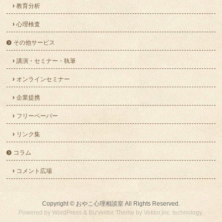
教育分析
心理検査
その他サービス
講演・セミナー・執筆
オンラインセミナー
企業提携
フリーペーパー
リンク集
コラム
コメント広場
Copyright ©
おやこ心理相談室
All Rights Reserved.
Powered by
WordPress
&
BizVektor Theme
by
Vektor,Inc.
technology.