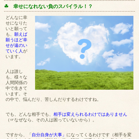
☘ 幸せになれない負のスパイラル！？
どんなに幸
せになりた
いと願って
も、
願えば
願うほど幸
せが遠のい
ていく人
が
います。
人は誰し
も、様々な
人間関係の
中で生きて
います。そ
の中で、悩んだり、苦しんだりするわけですね。
でも、どんな相手でも、
相手は変えられるわけではありません
（☞なぜなら、その人は困っていないから）。
ですから、「
自分自身が大事」
になってくるわけです（相手を変