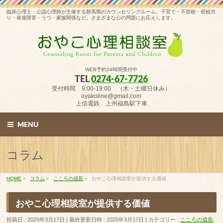
臨床心理士・公認心理師が主催する群馬県のカウンセリングルーム。子育て・不登校・登校渋
り・発達障害・うつ・家族関係など、さまざまな心の問題にお応えします。
WEB予約24時間受付中
TEL
0274-67-7726
受付時間 9:00-19:00 （木・土曜日休み）
oyakoline@gmail.com
上信電鉄 上州福島駅下車
MENU
コラム
HOME
»
コラム
»
こころの成長
»
おやこ心理相談室が提供する価値
おやこ心理相談室が提供する価値
投稿日 : 2025年3月17日
最終更新日時 : 2025年3月17日
カテゴリー :
こころの成長
,