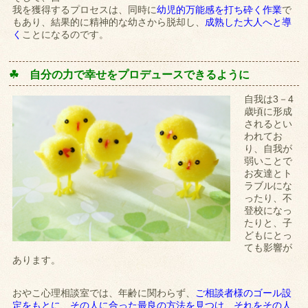
我を獲得するプロセスは、同時に
幼児的万能感を打ち砕く作業
で
もあり、結果的に精神的な幼さから脱却し、
成熟した大人へと導
く
ことになるのです。
☘ 自分の力で幸せをプロデュースできるように
自我は3－4
歳頃に形成
されるとい
われてお
り、自我が
弱いことで
お友達とト
ラブルにな
ったり、不
登校になっ
たりと、子
どもにとっ
ても影響が
あります。
おやこ心理相談室では、年齢に関わらず、
ご相談者様のゴール設
定をもとに、その人に合った最良の方法を見つけ、それをその人