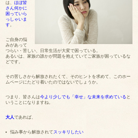
は、
ほぼ皆
さん何かに
困っていら
っしゃいま
す
。
ご自身の悩
みがあって
つらい・苦しい、日常生活が大変で困っている。
あるいは、家族の誰かが問題を抱えていてご家族が困っているな
どです。
その苦しさから解放されたくて、そのヒントを求めて、このホー
ムページにたどり着いたのではないでしょうか。
つまり、皆さんは
今より少しでも「幸せ」な未来を求めている
と
いうことになりますね。
大人
であれば、
悩み事から解放されて
スッキリしたい