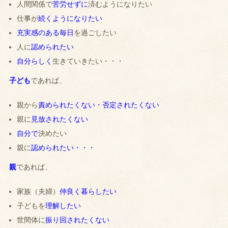
人間関係で
苦労せずに
済むようになりたい
仕事が
続くようになりたい
充実感のある毎日
を過ごしたい
人に
認められたい
自分らしく
生きていきたい・・・
子ども
であれば、
親から
責められたくない・否定されたくない
親に
見放されたくない
自分で
決めたい
親に
認められたい・・・
親
であれば、
家族（夫婦）
仲良く暮らしたい
子どもを
理解したい
世間体に
振り回されたくない