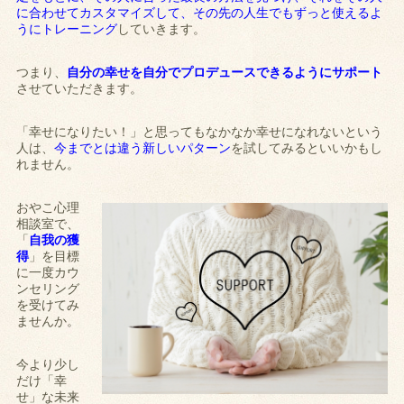
に合わせてカスタマイズして、その先の人生でもずっと使えるよ
うにトレーニング
していきます。
つまり、
自分の幸せを自分でプロデュースできるようにサポート
させていただきます。
「幸せになりたい！」と思ってもなかなか幸せになれないという
人は、
今までとは違う新しいパターン
を試してみるといいかもし
れません。
おやこ心理
相談室で、
「
自我の獲
得
」を目標
に一度カウ
ンセリング
を受けてみ
ませんか。
今より少し
だけ「幸
せ」な未来