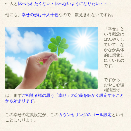
人と
比べられたくない・比べないようになりたい・・・
他にも、
幸せの形は十人十色
なので、数えきれないですね。
「幸せ」と
いう概念は
ぼんやりし
ていて、な
かなか具体
的に想像し
にくいもの
です。
ですから、
おやこ心理
相談室で
は、まず
ご相談者様の思う「幸せ」の定義を細かく設定すること
から始まります
。
この幸せの定義設定が、この
カウンセリングのゴール設定
という
ことになります。