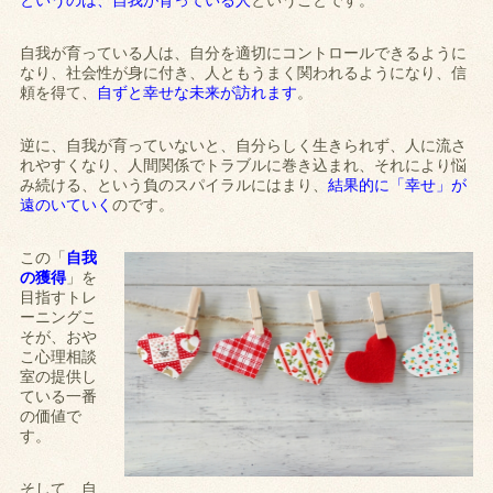
というのは、自我が育っている人
ということです。
自我が育っている人は、自分を適切にコントロールできるように
なり、社会性が身に付き、人ともうまく関われるようになり、信
頼を得て、
自ずと幸せな未来が訪れます
。
逆に、自我が育っていないと、自分らしく生きられず、人に流さ
れやすくなり、人間関係でトラブルに巻き込まれ、それにより悩
み続ける、という負のスパイラルにはまり、
結果的に「幸せ」が
遠のいていく
のです。
この「
自我
の獲得
」を
目指すトレ
ーニングこ
そが、おや
こ心理相談
室の提供し
ている一番
の価値で
す。
そして、自