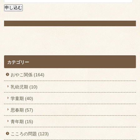
ル
申し込む
ア
ド
レ
ス
カテゴリー
おやこ関係 (164)
乳幼児期 (10)
学童期 (40)
思春期 (57)
青年期 (15)
こころの問題 (123)