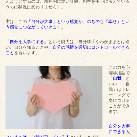
えようとするのは、精神的に幼い証拠。相手を中心に考えている
うちは状況は変わりません）。
実は、この
「自分が大事」という感覚が、のちのち「幸せ」とい
う感覚につながっていきます
。
「
自分を大事にする
」という能力は、自分勝手やわがままとは違
い、自分を知ることや、
自分の感情を適切にコントロールできる
こと
を言います。
この力を心
理学用語で
「
自我
」と
いい、「自
我」はトレ
ーニングで
身につける
ことができ
ます。
自分を大事
にできる人