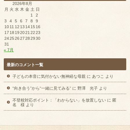
2026年8月
月
火
水
木
金
土
日
1
2
3
4
5
6
7
8
9
10
11
12
13
14
15
16
17
18
19
20
21
22
23
24
25
26
27
28
29
30
31
« 7月
最新のコメント一覧
子どもの本音に気付かない無神経な母親
に
あつこ
より
“向き合う”から“一緒に見てみる”
に
野澤 光子
より
不登校対応ポイント：「わからない」を放置しない
に
匿
名 様
より