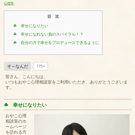
心理学
目 次
☘ 幸せになりたい
☘ 幸せになれない負のスパイラル！？
☘ 自分の力で幸せをプロデュースできるように
そ～なんだ
775+
皆さん、こんにちは。
いつもおやこ心理相談室をご利用いただき、ありがとうございま
す。
☘ 幸せになりたい
おやこ心理
相談室のホ
ームページ
を訪れる方