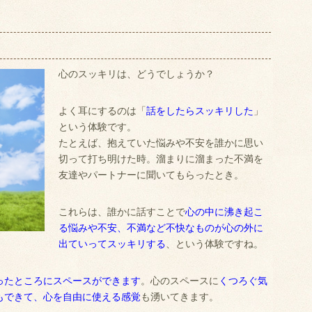
心のスッキリは、どうでしょうか？
よく耳にするのは「
話をしたらスッキリした
」
という体験です。
たとえば、抱えていた悩みや不安を誰かに思い
切って打ち明けた時。溜まりに溜まった不満を
友達やパートナーに聞いてもらったとき。
これらは、誰かに話すことで
心の中に沸き起こ
る悩みや不安、不満など不快なものが心の外に
出ていってスッキリする
、という体験ですね。
ったところにスペースができます
。心のスペースに
くつろぐ気
もできて、心を自由に使える感覚
も湧いてきます。