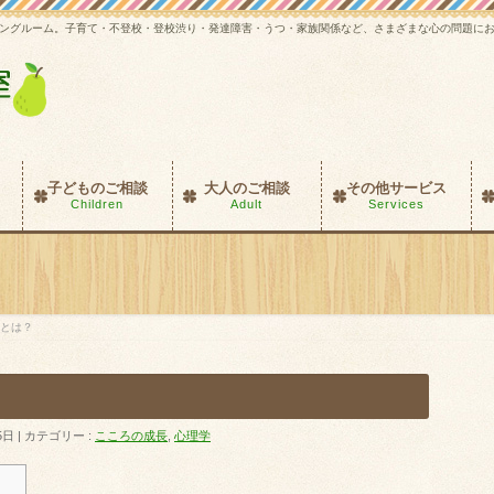
ングルーム。子育て・不登校・登校渋り・発達障害・うつ・家族関係など、さまざまな心の問題に
子どものご相談
大人のご相談
その他サービス
Children
Adult
Services
とは？
5日
カテゴリー :
こころの成長
,
心理学