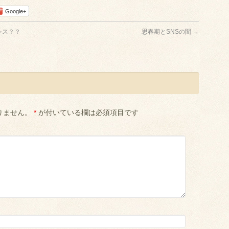
Google+
レス？？
思春期とSNSの闇
→
りません。
*
が付いている欄は必須項目です