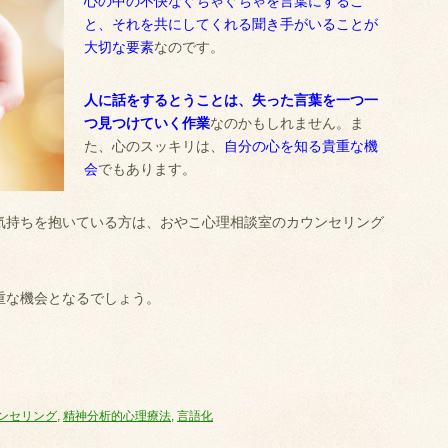
心の中の不快なぐちゃぐちゃを言葉にするこ
と、それを共にしてくれる聞き手がいることが
大切な要素
なのです。
人に話をするとうことは、失った言葉を一つ一
つ見つけていく作業
なのかもしれません。ま
た、心のスッキリは、
自分の心を知る貴重な機
会
でもあります。
気持ちを抱いている方は、おやこ心理相談室のカウンセリング
重な機会となるでしょう。
ンセリング
,
精神分析的心理療法
,
言語化