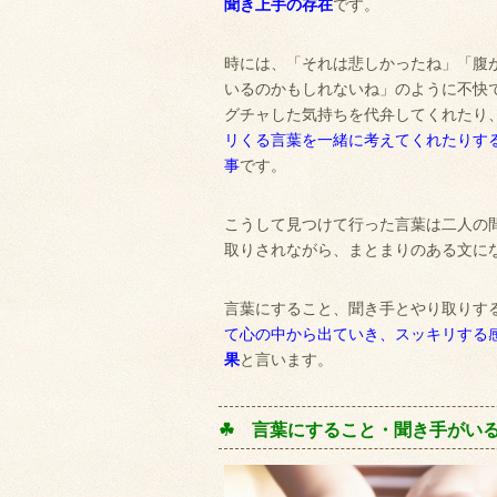
聞き上手の存在
です。
時には、「それは悲しかったね」「腹
いるのかもしれないね」のように不快
グチャした気持ちを代弁してくれたり
リくる言葉を一緒に考えてくれたりす
事
です。
こうして見つけて行った言葉は二人の
取りされながら、まとまりのある文に
言葉にすること、聞き手とやり取りす
て心の中から出ていき、スッキリする
果
と言います。
☘ 言葉にすること・聞き手がい