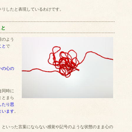
キリしたと表現しているわけです。
こと
前のよう
こと
で
いの心の
は同時に
まとまら
したり思
まいます
。
」といった言葉にならない感覚や記号のような状態のまま心の