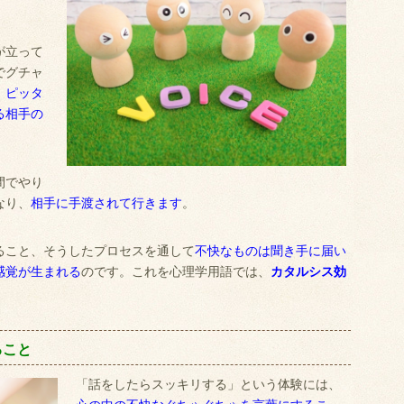
が立って
でグチャ
、
ピッタ
る相手の
間でやり
なり、
相手に手渡されて行きます
。
ること、そうしたプロセスを通して
不快なものは聞き手に届い
感覚が生まれる
のです。これを心理学用語では、
カタルシス効
ること
「話をしたらスッキリする」という体験には、