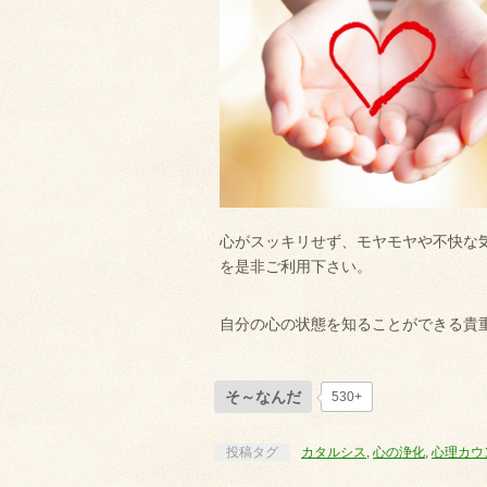
心がスッキリせず、モヤモヤや不快な
を是非ご利用下さい。
自分の心の状態を知ることができる貴
そ～なんだ
530+
投稿タグ
カタルシス
,
心の浄化
,
心理カウ