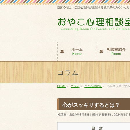
臨床心理士・公認心理師が主催する群馬県のカウンセリ
ホーム
相談室紹介
Home
Room
コラム
HOME
»
コラム
»
こころの成長
»
心がスッキリする
心がスッキリするとは？
投稿日 : 2024年6月5日
最終更新日時 : 2024年6月
目 次