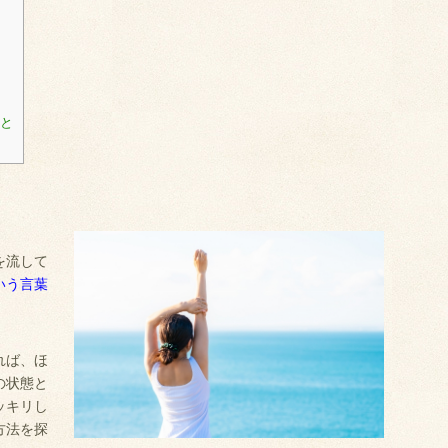
こと
を流して
いう言葉
れば、ほ
の状態と
ッキリし
方法を探