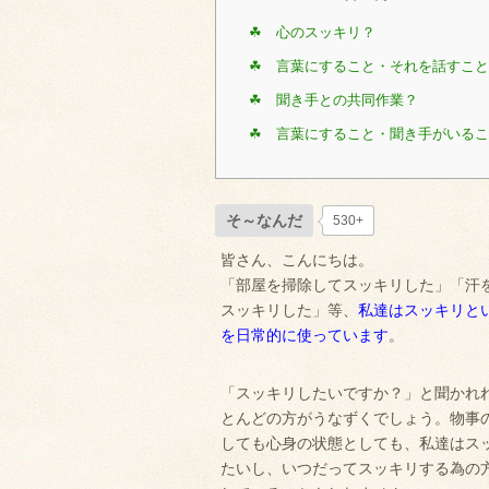
☘ 心のスッキリ？
☘ 言葉にすること・それを話すこと
☘ 聞き手との共同作業？
☘ 言葉にすること・聞き手がいる
そ～なんだ
530+
皆さん、こんにちは。
「部屋を掃除してスッキリした」「汗
スッキリした」等、
私達はスッキリと
を日常的に使っています
。
「スッキリしたいですか？」と聞かれ
とんどの方がうなずくでしょう。物事
しても心身の状態としても、私達はス
たいし、いつだってスッキリする為の