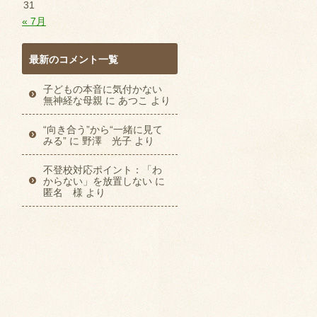
31
« 7月
最新のコメント一覧
子どもの本音に気付かない
無神経な母親
に
あつこ
より
“向き合う”から“一緒に見て
みる”
に
野澤 光子
より
不登校対応ポイント：「わ
からない」を放置しない
に
匿名 様
より