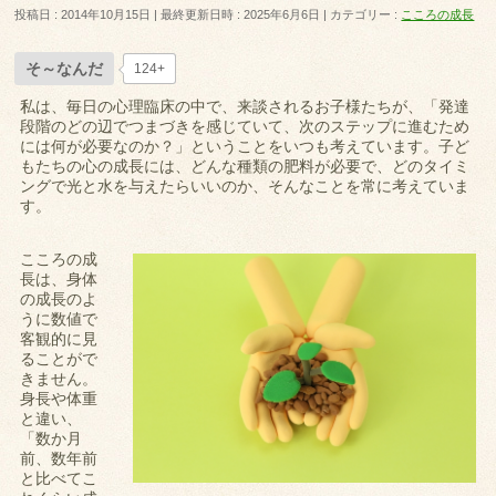
投稿日 : 2014年10月15日
最終更新日時 : 2025年6月6日
カテゴリー :
こころの成長
そ～なんだ
124+
私は、毎日の心理臨床の中で、来談されるお子様たちが、「発達
段階のどの辺でつまづきを感じていて、次のステップに進むため
には何が必要なのか？」ということをいつも考えています。子ど
もたちの心の成長には、どんな種類の肥料が必要で、どのタイミ
ングで光と水を与えたらいいのか、そんなことを常に考えていま
す。
こころの成
長は、身体
の成長のよ
うに数値で
客観的に見
ることがで
きません。
身長や体重
と違い、
「数か月
前、数年前
と比べてこ