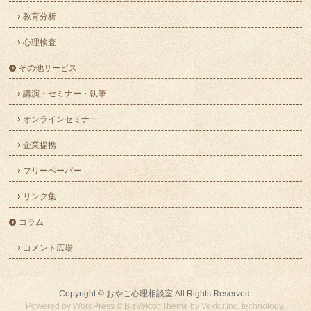
教育分析
心理検査
その他サービス
講演・セミナー・執筆
オンラインセミナー
企業提携
フリーペーパー
リンク集
コラム
コメント広場
Copyright ©
おやこ心理相談室
All Rights Reserved.
Powered by
WordPress
&
BizVektor Theme
by
Vektor,Inc.
technology.