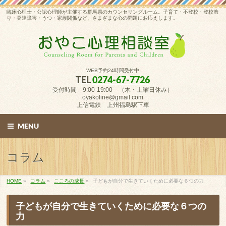
臨床心理士・公認心理師が主催する群馬県のカウンセリングルーム。子育て・不登校・登校渋
り・発達障害・うつ・家族関係など、さまざまな心の問題にお応えします。
WEB予約24時間受付中
TEL
0274-67-7726
受付時間 9:00-19:00 （木・土曜日休み）
oyakoline@gmail.com
上信電鉄 上州福島駅下車
MENU
コラム
HOME
»
コラム
»
こころの成長
»
子どもが自分で生きていくために必要な６つの力
子どもが自分で生きていくために必要な６つの
力