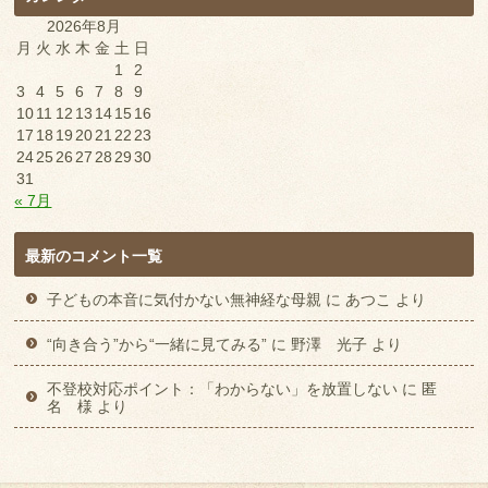
2026年8月
月
火
水
木
金
土
日
1
2
3
4
5
6
7
8
9
10
11
12
13
14
15
16
17
18
19
20
21
22
23
24
25
26
27
28
29
30
31
« 7月
最新のコメント一覧
子どもの本音に気付かない無神経な母親
に
あつこ
より
“向き合う”から“一緒に見てみる”
に
野澤 光子
より
不登校対応ポイント：「わからない」を放置しない
に
匿
名 様
より