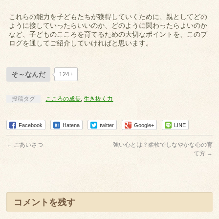
これらの能力を子どもたちが獲得していくために、親としてどの
ように接していったらいいのか、どのように関わったらよいのか
など、子どものこころを育てるための大切なポイントを、このブ
ログを通してご紹介していければと思います。
そ～なんだ
124+
投稿タグ
こころの成長
,
生き抜く力
Facebook
Hatena
twitter
Google+
LINE
←
ごあいさつ
強い心とは？柔軟でしなやかな心の育
て方
→
コメントを残す