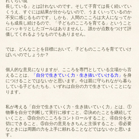
れくらい成
長している」とは計れないのです。そして子育ては長く続いてい
くうえ、すぐには結果が分からないので、うまくいっているのか
不安に感じるものです。しかも、人間のこころは大人になってか
らも成長し続けるので、「子どものこころを育てる」ということ
にハッキリとしたゴールはありませんし、誰かが点数をつけて評
価してくれるようなものでもありません。
では、どんなことを目標において、子どものこころを育てていけ
ばいいのでしょうか？
個人的な意見になりますが、こころを専門としている立場から言
えることは、
「自分で生きていく力・生き抜いていける力」
を身
につけることではないかと思います。今は親に守られながら暮ら
している子どもたちも、いずれは自分の力で生きていくことにな
ります。
私が考える「自分で生きていく力・生き抜いていく力」とは、①
物事を自分で判断して実行に移すこと、②決めたことを継続して
いくこと、③自分のこころをコントロールすること、④自分を大
切にできること、⑤自分の意見をきちんと主張すること、⑥必要
なときには周囲の力を上手に頼れることなどではないかと思いま
す。