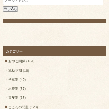
ー
ル
申し込む
ア
ド
レ
ス
カテゴリー
おやこ関係 (164)
乳幼児期 (10)
学童期 (40)
思春期 (57)
青年期 (15)
こころの問題 (123)