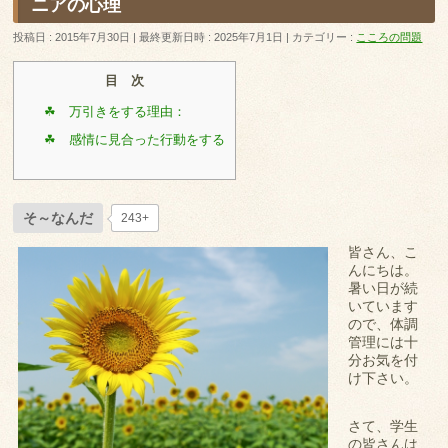
ニアの心理
投稿日 : 2015年7月30日
最終更新日時 : 2025年7月1日
カテゴリー :
こころの問題
目 次
☘ 万引きをする理由：
☘ 感情に見合った行動をする
そ～なんだ
243+
皆さん、こ
んにちは。
暑い日が続
いています
ので、体調
管理には十
分お気を付
け下さい。
さて、学生
の皆さんは