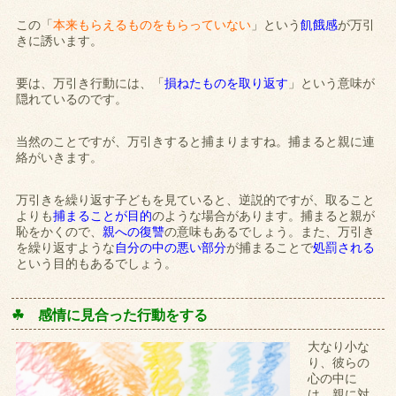
この「
本来もらえるものをもらっていない
」という
飢餓感
が万引
きに誘います。
要は、万引き行動には、「
損ねたものを取り返す
」という意味が
隠れているのです。
当然のことですが、万引きすると捕まりますね。捕まると親に連
絡がいきます。
万引きを繰り返す子どもを見ていると、逆説的ですが、取ること
よりも
捕まることが目的
のような場合があります。捕まると親が
恥をかくので、
親への復讐
の意味もあるでしょう。また、万引き
を繰り返すような
自分の中の悪い部分
が捕まることで
処罰される
という目的もあるでしょう。
☘ 感情に見合った行動をする
大なり小な
り、彼らの
心の中に
は、親に対