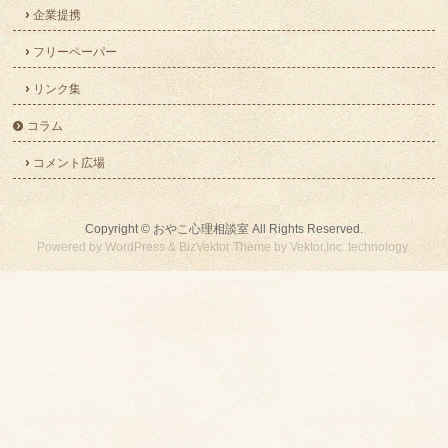
企業提携
フリーペーパー
リンク集
コラム
コメント広場
Copyright ©
おやこ心理相談室
All Rights Reserved.
Powered by
WordPress
&
BizVektor Theme
by
Vektor,Inc.
technology.