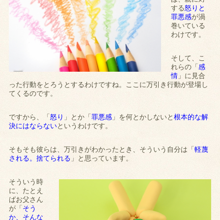
する
怒りと
罪悪感
が渦
巻いている
わけです。
そして、こ
れらの「
感
情
」に見合
った行動をとろうとするわけですね。ここに万引き行動が登場し
てくるのです。
ですから、「
怒り
」とか「
罪悪感
」を何とかしないと
根本的な解
決にはならない
というわけです。
そもそも彼らは、万引きがわかったとき、そういう自分は「
軽蔑
される。捨てられる
」と思っています。
そういう時
に、たとえ
ばお父さん
が「
そう
か、そんな