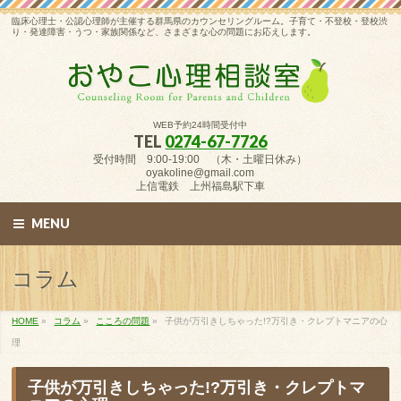
臨床心理士・公認心理師が主催する群馬県のカウンセリングルーム。子育て・不登校・登校渋
り・発達障害・うつ・家族関係など、さまざまな心の問題にお応えします。
WEB予約24時間受付中
TEL
0274-67-7726
受付時間 9:00-19:00 （木・土曜日休み）
oyakoline@gmail.com
上信電鉄 上州福島駅下車
MENU
コラム
HOME
»
コラム
»
こころの問題
»
子供が万引きしちゃった!?万引き・クレプトマニアの心
理
子供が万引きしちゃった!?万引き・クレプトマ