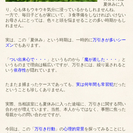
夏休みに入
り、心も体もウキウキ気分に浸っているかもしれませんね。
一方で、毎日子どもが家にいて、３食準備をしなければいけない
お母さんにとっては、色々と頭を悩ませることの多い時期かもし
れません。
実は、この「夏休み」という時期は、一時的に
万引きが多いシー
ズン
でもあります。
「
つい出来心で・・・
」というものから「
魔が差した・・・
」と
いうものまで理由は幅広いですが、万引きには、繰り返されると
いう
依存性
が隠れています。
たまたま捕まったケースであっても、
実は何年間も常習犯
だった
ということも珍しくありません。
実際、当相談室にも夏休みに入った途端に、万引きに関する問い
合わせが増えています。当然、本人からではなく、事態に焦った
母親からの問い合わせですが。
今回は、この「
万引き行動
」の
心理的背景
を探ってみることにし