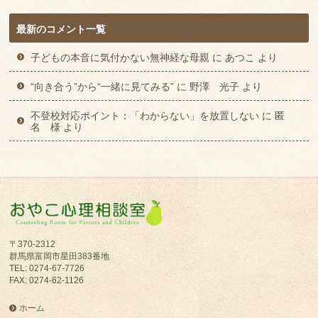
最新のコメント一覧
子どもの本音に気付かない無神経な母親
に
あつこ
より
“向き合う”から“一緒に見てみる”
に
野澤 光子
より
不登校対応ポイント：「わからない」を放置しない
に
匿
名 様
より
〒370-2312
群馬県富岡市星田383番地
TEL: 0274-67-7726
FAX: 0274-62-1126
ホーム