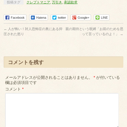
投稿タグ
クレプトマニア
,
万引き
,
承認欲求
Facebook
Hatena
twitter
Google+
LINE
←
人が怖い！対人恐怖症の奥にある抑
親の期待という呪縛「お前のためを思
圧された怒り
って言っているのよ！」
→
コメントを残す
メールアドレスが公開されることはありません。
*
が付いている
欄は必須項目です
コメント
*