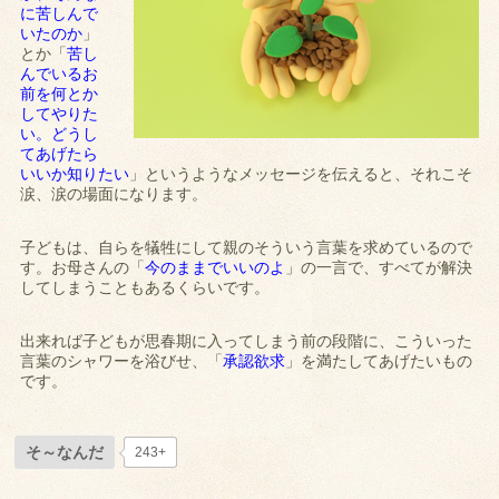
に苦しんで
いたのか
」
とか「
苦し
んでいるお
前を何とか
してやりた
い。どうし
てあげたら
いいか知りたい
」というようなメッセージを伝えると、それこそ
涙、涙の場面になります。
子どもは、自らを犠牲にして親のそういう言葉を求めているので
す。お母さんの「
今のままでいいのよ
」の一言で、すべてが解決
してしまうこともあるくらいです。
出来れば子どもが思春期に入ってしまう前の段階に、こういった
言葉のシャワーを浴びせ、「
承認欲求
」を満たしてあげたいもの
です。
そ～なんだ
243+