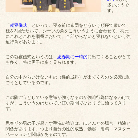
多いようで
す。
「
就寝儀式
」といって、寝る前に布団をどういう順序で敷いて、
枕を3回たたいて、シーツの角をこういうふうに合わせて、枕元
にこれとこれを順番において、全部やらないと寝れないという強
迫行為があります。
この就寝儀式というのは、
思春期に一時的
に出てくることがとて
も多く、特に男子に多く見られます。
自分の中からいけないもの（性的成熟）が出てくるのを必死に防
ごうとしているのです。
この防ごうとしている意識が強くなるのが強迫行為になるわけで
すが、こういうのはたいてい短い期間でひとりでに治ってきま
す。
思春期の男の子が起こす手洗い強迫は、ほとんどの場合、精液と
関係があります。つまり自分の性的成熟、勃起、射精、マスター
ベーションと関係があるのです。