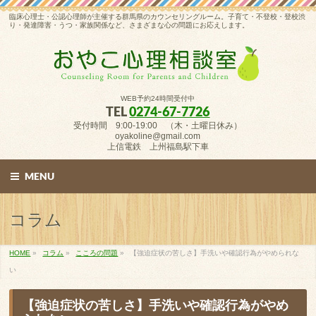
臨床心理士・公認心理師が主催する群馬県のカウンセリングルーム。子育て・不登校・登校渋
り・発達障害・うつ・家族関係など、さまざまな心の問題にお応えします。
WEB予約24時間受付中
TEL
0274-67-7726
受付時間 9:00-19:00 （木・土曜日休み）
oyakoline@gmail.com
上信電鉄 上州福島駅下車
MENU
コラム
HOME
»
コラム
»
こころの問題
»
【強迫症状の苦しさ】手洗いや確認行為がやめられな
い
【強迫症状の苦しさ】手洗いや確認行為がやめ