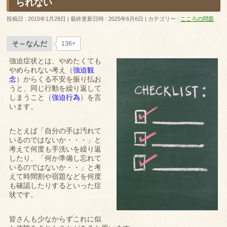
られない
投稿日 : 2015年1月28日
最終更新日時 : 2025年6月6日
カテゴリー :
こころの問題
そ～なんだ
136+
強迫症状とは、やめたくても
やめられない考え（
強迫観
念
）からくる不安を振り払お
うと、同じ行動を繰り返して
しまうこと（
強迫行為
）を言
います。
たとえば「自分の手は汚れて
いるのではないか・・・」と
考えて何度も手洗いを繰り返
したり、「何か準備し忘れて
いるのではないか・・」と考
えて時間割や宿題などを何度
も確認したりするといった症
状です。
皆さんも少なからずこれに似