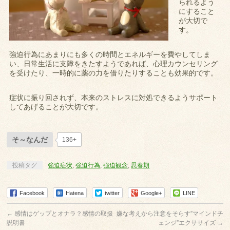
られるよう
にすること
が大切で
す。
強迫行為にあまりにも多くの時間とエネルギーを費やしてしま
い、日常生活に支障をきたすようであれば、心理カウンセリング
を受けたり、一時的に薬の力を借りたりすることも効果的です。
症状に振り回されず、本来のストレスに対処できるようサポート
してあげることが大切です。
そ～なんだ
136+
投稿タグ
強迫症状
,
強迫行為
,
強迫観念
,
思春期
Facebook
Hatena
twitter
Google+
LINE
←
感情はゲップとオナラ？感情の取扱
嫌な考えから注意をそらす”マインドチ
説明書
ェンジ”エクササイズ
→