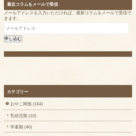
最近コラムをメールで受信
メールアドレスを入力いただければ、最新コラムをメールで受信で
きます。
メ
ー
ル
申し込む
ア
ド
レ
ス
カテゴリー
おやこ関係 (164)
乳幼児期 (10)
学童期 (40)