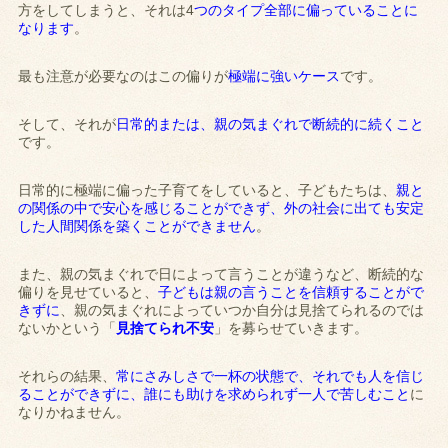
方をしてしまうと、それは4
つのタイプ全部に偏っていることに
なります
。
最も注意が必要なのはこの偏りが
極端に強いケース
です。
そして、それが
日常的または、親の気まぐれで断続的に続くこと
です。
日常的に極端に偏った子育てをしていると、子どもたちは、
親と
の関係の中で安心を感じることができず、外の社会に出ても安定
した人間関係を築くことができません
。
また、親の気まぐれで日によって言うことが違うなど、断続的な
偏りを見せていると、
子どもは親の言うことを信頼することがで
きずに
、親の気まぐれによっていつか自分は見捨てられるのでは
ないかという「
見捨てられ不安
」を募らせていきます。
それらの結果、
常にさみしさで一杯の状態で、それでも人を信じ
ることができずに、誰にも助けを求められず一人で苦しむこと
に
なりかねません。