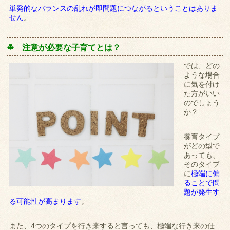
単発的なバランスの乱れが即問題につながるということはありま
せん
。
☘ 注意が必要な子育てとは？
では、どの
ような場合
に気を付け
た方がいい
のでしょう
か？
養育タイプ
がどの型で
あっても、
そのタイプ
に
極端に偏
ることで問
題が発生す
る可能性が高まります
。
また、4つのタイプを行き来すると言っても、極端な行き来の仕