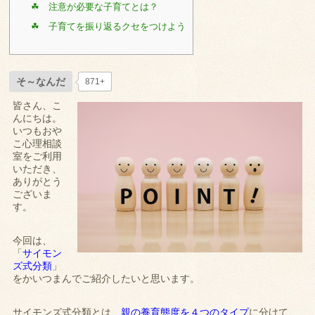
☘ 注意が必要な子育てとは？
☘ 子育てを振り返るクセをつけよう
そ～なんだ
871+
皆さん、こ
んにちは。
いつもおや
こ心理相談
室をご利用
いただき、
ありがとう
ございま
す。
今回は、
「
サイモン
ズ式分類
」
をかいつまんでご紹介したいと思います。
サイモンズ式分類とは、
親の養育態度を４つのタイプ
に分けて、