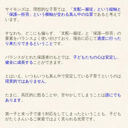
サイモンズは、理想的な子育ては、
「支配―服従」という縦軸と
「保護―拒否」という横軸が交わる真ん中の位置
であると考えて
います。
すなわち、どこにも偏らず、「支配―服従」と「保護―拒否」の
要素をバランスよく使い分けており、場合に応じて
適度に行った
り来たりできるということ
です。
バランスがとれた保護者のもとでは、
子どもたちの心は安定し、
健全に成長する
ことができます。
とはいえ、いつもいつも真ん中で安定している子育てというのは
現実的ではありません
。
たまに、高圧的に怒ることや、甘やかしてしまうことは
誰にでも
あります
。
第一子と末っ子で違う対応をしてしまったということも、子ども
がたくさんいるご家庭ではよく見られる光景です。