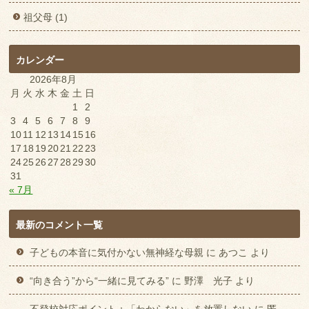
祖父母 (1)
カレンダー
2026年8月
月
火
水
木
金
土
日
1
2
3
4
5
6
7
8
9
10
11
12
13
14
15
16
17
18
19
20
21
22
23
24
25
26
27
28
29
30
31
« 7月
最新のコメント一覧
子どもの本音に気付かない無神経な母親
に
あつこ
より
“向き合う”から“一緒に見てみる”
に
野澤 光子
より