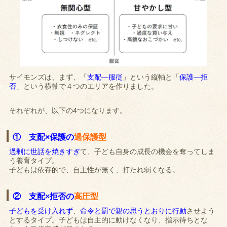
サイモンズは、まず、「
支配―服従
」という縦軸と「
保護―拒
否
」という横軸で４つのエリアを作りました。
それぞれが、以下の4つになります。
① 支配×保護の
過保護型
過剰に世話を焼きすぎ
て、子ども自身の成長の機会を奪ってしま
う養育タイプ。
子どもは依存的で、自主性が無く、打たれ弱くなる。
② 支配×拒否の
高圧型
子どもを受け入れず
、
命令と罰で親の思うとおりに行動
させよう
とするタイプ。子どもは自主的に動けなくなり、指示待ちとな