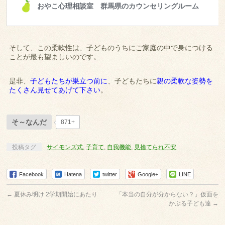
そして、この柔軟性は、子どものうちにご家庭の中で身につける
ことが最も望ましいのです。
是非、
子どもたちが巣立つ前に
、子どもたちに
親の柔軟な姿勢を
たくさん見せてあげて下さい
。
そ～なんだ
871+
投稿タグ
サイモンズ式
,
子育て
,
自我機能
,
見捨てられ不安
Facebook
Hatena
twitter
Google+
LINE
←
夏休み明け 2学期開始にあたり
「本当の自分が分からない？」仮面を
かぶる子ども達
→