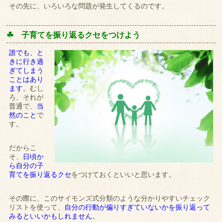
その先に、いろいろな問題が発生してくるのです。
☘ 子育てを振り返るクセをつけよう
誰でも、と
きに行き過
ぎてしまう
ことはあり
ます
。むし
ろ、それが
普通で、
当
然のこと
で
す。
だからこ
そ、
日頃か
ら自分の子
育てを振り返るクセ
をつけておくといいと思います。
その際に、このサイモンズ式分類のような分かりやすいチェック
リストを使って、
自分の行動が偏りすぎていないかを振り返って
みるといいかもしれません
。