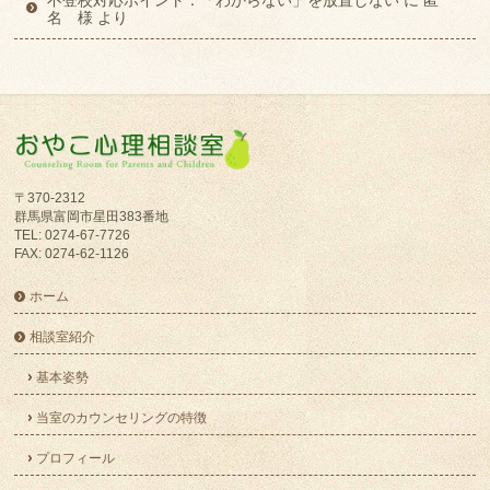
不登校対応ポイント：「わからない」を放置しない
に
匿
名 様
より
〒370-2312
群馬県富岡市星田383番地
TEL: 0274-67-7726
FAX: 0274-62-1126
ホーム
相談室紹介
基本姿勢
当室のカウンセリングの特徴
プロフィール