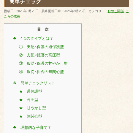
簡単チェック
投稿日 : 2025年9月25日
最終更新日時 : 2025年9月25日
カテゴリー :
おやこ関係
,
こ
ころの成長
目 次
☘ 4つのタイプとは？
① 支配×保護の過保護型
② 支配×拒否の高圧型
③ 服従×保護の甘やかし型
④ 服従×拒否の無関心型
☘ 簡単チェックリスト
★ 過保護型
★ 高圧型
★ 甘やかし型
★ 無関心型
☘ 理想的な子育て？