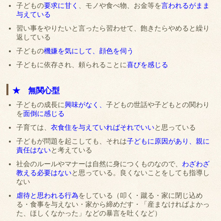
子どもの
要求に甘く
、モノや食べ物、お金等を
言われるがまま
与えている
習い事をやりたいと言ったら習わせて、飽きたらやめると繰り
返している
子どもの
機嫌を気にして、顔色を伺う
子どもに依存され、頼られることに
喜びを感じる
★ 無関心型
子どもの成長に
興味がなく、
子どもの世話や子どもとの関わり
を
面倒に感じる
子育ては、
衣食住を与えていればそれでいい
と思っている
子どもが問題を起こしても、それは
子どもに原因があり、親に
責任はない
と考えている
社会のルールやマナーは自然に身につくものなので、
わざわざ
教える必要はない
と思っている。良くないことをしても指導し
ない
虐待と思われる行為
をしている（叩く・蹴る・家に閉じ込め
る・食事を与えない・家から締めだす・「産まなければよかっ
た、ほしくなかった」などの暴言を吐くなど）