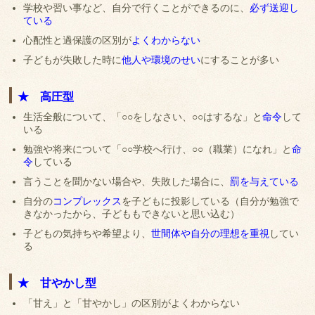
学校や習い事など、自分で行くことができるのに、
必ず送迎し
ている
心配性と過保護の区別が
よくわからない
子どもが失敗した時に
他人や環境のせい
にすることが多い
★ 高圧型
生活全般について、「○○をしなさい、○○はするな」と
命令
して
いる
勉強や将来について「○○学校へ行け、○○（職業）になれ」と
命
令
している
言うことを聞かない場合や、失敗した場合に、
罰を与えている
自分の
コンプレックス
を子どもに投影している（自分が勉強で
きなかったから、子どももできないと思い込む）
子どもの気持ちや希望より、
世間体や自分の理想を重視
してい
る
★ 甘やかし型
「甘え」と「甘やかし」の区別がよくわからない