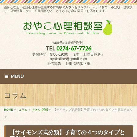
臨床心理士・公認心理師が主催する群馬県のカウンセリングルーム。子育て・不登校・登校渋
り・発達障害・うつ・家族関係など、さまざまな心の問題にお応えします。
WEB予約24時間受付中
TEL
0274-67-7726
受付時間 9:00-19:00 （木・土曜日休み）
oyakoline@gmail.com
上信電鉄 上州福島駅下車
MENU
コラム
HOME
»
コラム
»
おやこ関係
»
【サイモンズ式分類】子育ての４つのタイプと簡単チェッ
ク
【サイモンズ式分類】子育ての４つのタイプと