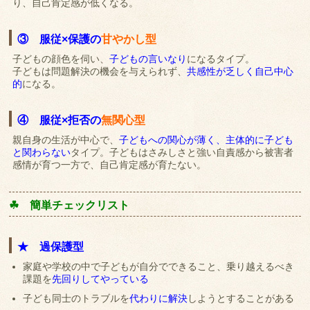
り、自己肯定感が低くなる。
③ 服従×保護の
甘やかし型
子どもの顔色を伺い、
子どもの言いなり
になるタイプ。
子どもは問題解決の機会を与えられず、
共感性が乏しく自己中心
的
になる。
④ 服従×拒否の
無関心型
親自身の生活が中心で、
子どもへの関心が薄く、主体的に子ども
と関わらない
タイプ。子どもはさみしさと強い自責感から被害者
感情が育つ一方で、自己肯定感が育たない。
☘ 簡単チェックリスト
★ 過保護型
家庭や学校の中で子どもが自分でできること、乗り越えるべき
課題を
先回りしてやっている
子ども同士のトラブルを
代わりに解決
しようとすることがある