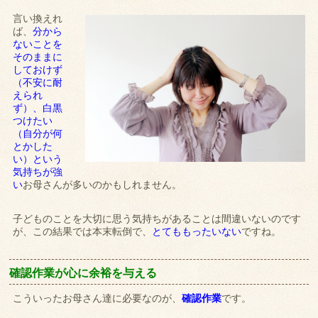
言い換えれ
ば、
分から
ないことを
そのままに
しておけず
（不安に耐
えられ
ず）、白黒
つけたい
（自分が何
とかした
い）という
気持ちが強
い
お母さんが多いのかもしれません。
子どものことを大切に思う気持ちがあることは間違いないのです
が、この結果では本末転倒で、
とてももったいない
ですね。
確認作業が心に余裕を与える
こういったお母さん達に必要なのが、
確認作業
です。