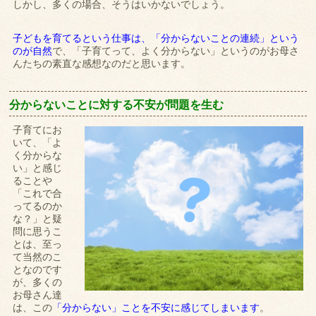
しかし、多くの場合、そうはいかないでしょう。
子どもを育てるという仕事は、「分からないことの連続」という
のが自然
で、「子育てって、よく分からない」というのがお母さ
んたちの素直な感想なのだと思います。
分からないことに対する不安が問題を生む
子育てにお
いて、「よ
く分からな
い」と感じ
ることや
「これで合
ってるのか
な？」と疑
問に思うこ
とは、至っ
て当然のこ
となのです
が、多くの
お母さん達
は、この
「分からない」ことを不安に感じてしまいます
。