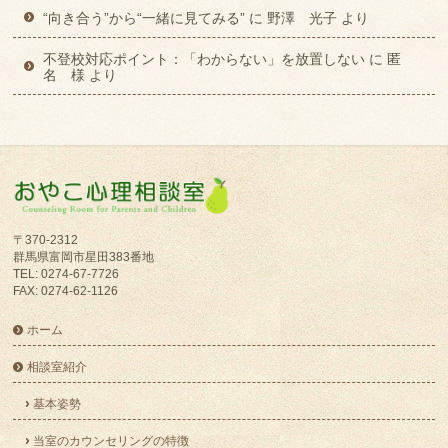
“向き合う”から“一緒に見てみる”
に
野澤 光子
より
不登校対応ポイント：「わからない」を放置しない
に
匿
名 様
より
〒370-2312
群馬県富岡市星田383番地
TEL: 0274-67-7726
FAX: 0274-62-1126
ホーム
相談室紹介
基本姿勢
当室のカウンセリングの特徴