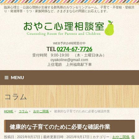
臨床心理士・公認心理師が主催する群馬県のカウンセリングルーム。子育て・不登校・登校渋
り・発達障害・うつ・家族関係など、さまざまな心の問題にお応えします。
WEB予約24時間受付中
TEL
0274-67-7726
受付時間 9:00-19:00 （木・土曜日休み）
oyakoline@gmail.com
上信電鉄 上州福島駅下車
MENU
コラム
HOME
»
コラム
»
おやこ関係
»
健康的な子育てのために必要な確認作業
健康的な子育てのために必要な確認作業
投稿日 : 2021年9月17日
最終更新日時 : 2021年9月17日
カテゴリー :
おやこ関係
,
母