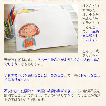
ほとんどの
親御さん
は、不安を
抱えながら
も子どもの
ことを想っ
て、
一生懸
命に努力し
ています
。
しかし、残
念ながら不
安が強すぎるゆえに、
その一生懸命さがよろしくない方向に進ん
でしまう
こともあります。
子育てで不安を感じることは、自然なこと
で、特に
おかしなこと
ではありません
。
不安になった段階で、気軽に確認作業ができて
、その都度不安を
解消することができれば、ついついやりすぎてしまうことが防げ
るのではないかと思います。