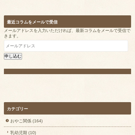
最近コラムをメールで受信
メールアドレスを入力いただければ、最新コラムをメールで受信で
きます。
メ
ー
ル
申し込む
ア
ド
レ
ス
カテゴリー
おやこ関係 (164)
乳幼児期 (10)