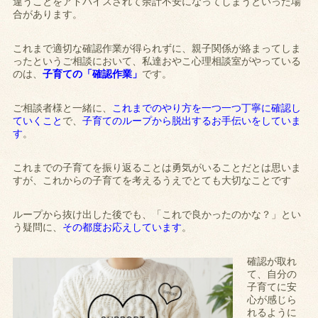
違うことをアドバイスされて余計不安になってしまうといった場
合があります。
これまで適切な確認作業が得られずに、親子関係が絡まってしま
ったというご相談において、私達おやこ心理相談室がやっている
のは、
子育ての「確認作業」
です。
ご相談者様と一緒に、
これまでのやり方を一つ一つ丁寧に確認し
ていくこと
で、
子育てのループから脱出するお手伝いをしていま
す
。
これまでの子育てを振り返ることは勇気がいることだとは思いま
すが、これからの子育てを考えるうえでとても大切なことです
ループから抜け出した後でも、「これで良かったのかな？」とい
う疑問に、
その都度お応えしています
。
確認が取れ
て、自分の
子育てに安
心が感じら
れるように