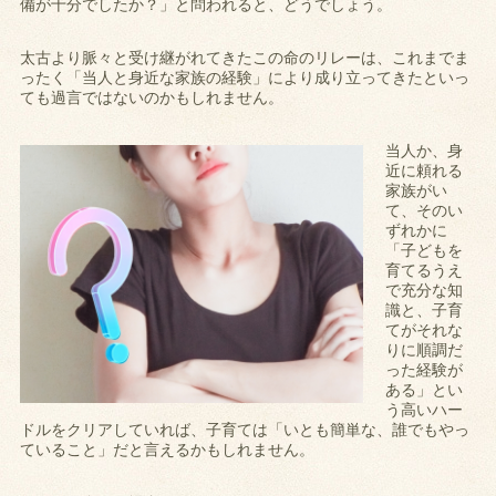
備が十分でしたか？」と問われると、どうでしょう。
太古より脈々と受け継がれてきたこの命のリレーは、これまでま
ったく「当人と身近な家族の経験」により成り立ってきたといっ
ても過言ではないのかもしれません。
当人か、身
近に頼れる
家族がい
て、そのい
ずれかに
「子どもを
育てるうえ
で充分な知
識と、子育
てがそれな
りに順調だ
った経験が
ある」とい
う高いハー
ドルをクリアしていれば、子育ては「いとも簡単な、誰でもやっ
ていること」だと言えるかもしれません。