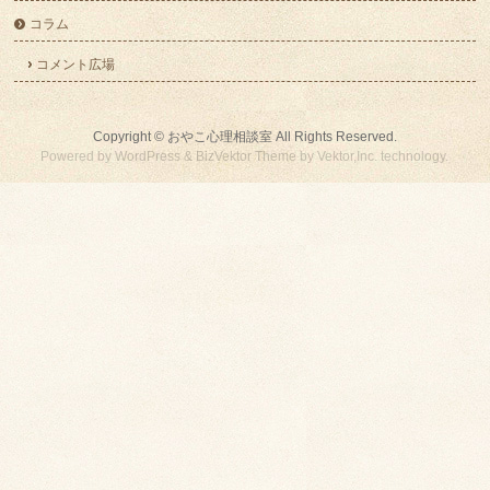
コラム
コメント広場
Copyright ©
おやこ心理相談室
All Rights Reserved.
Powered by
WordPress
&
BizVektor Theme
by
Vektor,Inc.
technology.