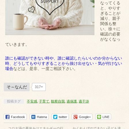
なってくる
と、やりす
ぎることが
減り、親子
関係も整
い、徐々に
確認の必要
がなくなっ
ていきます。
誰にも確認ができない時や、誰に確認したらいいのか分からない
時、どうしてもやりすぎることから抜け出せない・気が付けない
場合
などは、是非、一度ご相談下さい。
そ～なんだ
317+
投稿タグ
不安感
,
子育て
,
観察自我
,
過保護
,
過干渉
Facebook
Hatena
twitter
Google+
LINE
←
コロナ渦の夏休みはエネルギーの行
かくれんぼのできない子ども達
→