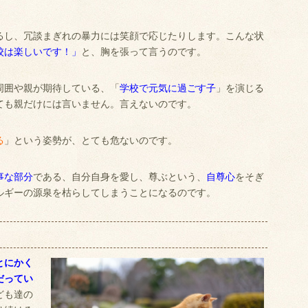
るし、冗談まぎれの暴力には笑顔で応じたりします。こんな状
校は楽しいです！」
と、胸を張って言うのです。
周囲や親が期待している、「
学校で元気に過ごす子
」を演じる
ても親だけには言いません。言えないのです。
る
」という姿勢が、とても危ないのです。
事な部分
である、自分自身を愛し、尊ぶという、
自尊心
をそぎ
ルギーの源泉を枯らしてしまうことになるのです。
とにかく
だってい
ども達の