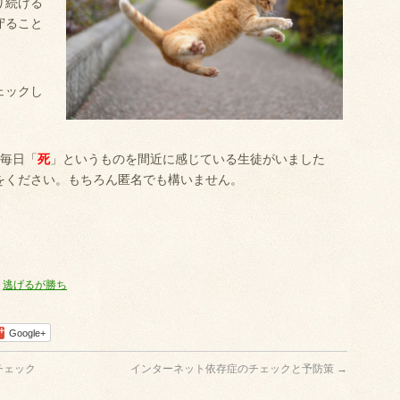
り続ける
守ること
ェックし
、毎日「
死
」というものを間近に感じている生徒がいました
をください。もちろん匿名でも構いません。
,
逃げるが勝ち
Google+
チェック
インターネット依存症のチェックと予防策
→