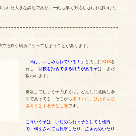
けられた大きな課題であり、一刻も早く対応しなければいけな
酷で危険な場所になってしまうことがあります。
「私は、いじめられている！」
と周囲に
SOS
を
発し、
登校を拒否できる能力がある子
は、まだ
救われます。
自殺してしまう子の多くは、どんなに危険な場
所であっても、そこから
逃げずに
、
ひたすら頑
張ろうとする子ども達
です。
こういう子は、いじめられっ子としても優秀
で、何をされても反撃したり、泣きわめいたり