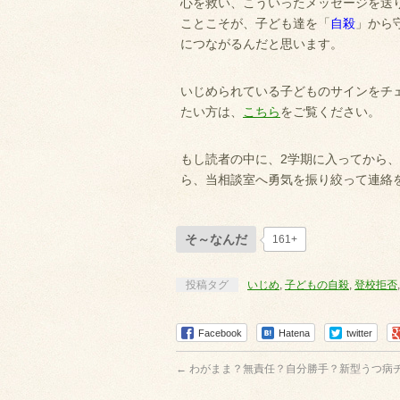
心を救い、こういったメッセージを送
ことこそが、子ども達を「
自殺
」から
につながるんだと思います。
いじめられている子どものサインをチ
たい方は、
こちら
をご覧ください。
もし読者の中に、2学期に入ってから
ら、当相談室へ勇気を振り絞って連絡
そ～なんだ
161+
投稿タグ
いじめ
,
子どもの自殺
,
登校拒否
Facebook
Hatena
twitter
←
わがまま？無責任？自分勝手？新型うつ病