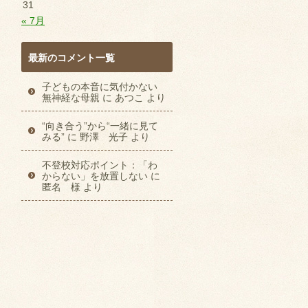
31
« 7月
最新のコメント一覧
子どもの本音に気付かない
無神経な母親
に
あつこ
より
“向き合う”から“一緒に見て
みる”
に
野澤 光子
より
不登校対応ポイント：「わ
からない」を放置しない
に
匿名 様
より