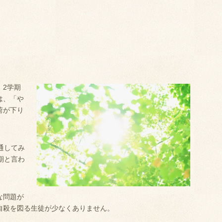
、2学期
は、「や
荷が下り
通してみ
期と言わ
な問題が
自殺を図る生徒が少なくありません。