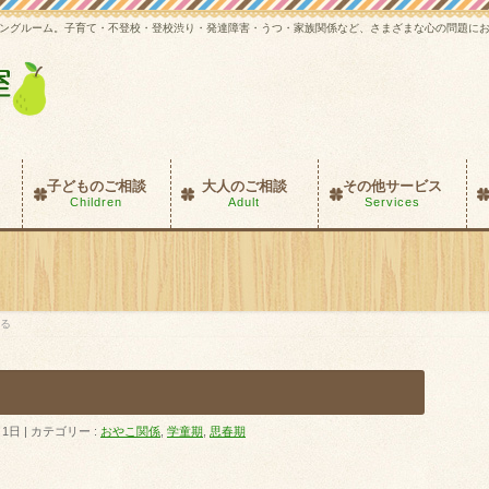
ングルーム。子育て・不登校・登校渋り・発達障害・うつ・家族関係など、さまざまな心の問題に
子どものご相談
大人のご相談
その他サービス
Children
Adult
Services
る
月1日
カテゴリー :
おやこ関係
,
学童期
,
思春期