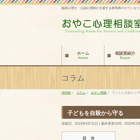
臨床心理士・公認心理師が主催する群馬県のカウンセリ
ホーム
相談室紹介
Home
Room
コラム
HOME
»
コラム
»
おやこ関係
»
子どもを自殺から守
子どもを自殺から守る
投稿日 : 2015年8月31日
最終更新日時 : 2020年2
目 次