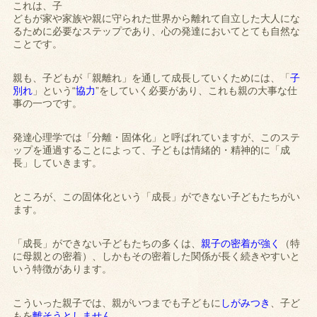
これは、子
どもが家や家族や親に守られた世界から離れて自立した大人にな
るために必要なステップであり、心の発達においてとても自然な
ことです。
親も、子どもが「親離れ」を通して成長していくためには、「
子
別れ
」という“
協力
”をしていく必要があり、これも親の大事な仕
事の一つです。
発達心理学では「分離・固体化」と呼ばれていますが、このステ
ップを通過することによって、子どもは情緒的・精神的に「成
長」していきます。
ところが、この固体化という「成長」ができない子どもたちがい
ます。
「成長」ができない子どもたちの多くは、
親子の密着が強く
（特
に母親との密着）、しかもその密着した関係が長く続きやすいと
いう特徴があります。
こういった親子では、親がいつまでも子どもに
しがみつき
、子ど
もを
離そうとしません
。