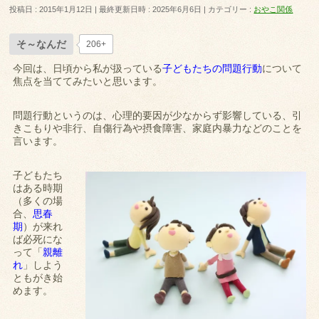
投稿日 : 2015年1月12日
最終更新日時 : 2025年6月6日
カテゴリー :
おやこ関係
そ～なんだ
206+
今回は、日頃から私が扱っている
子どもたちの問題行動
について
焦点を当ててみたいと思います。
問題行動というのは、心理的要因が少なからず影響している、引
きこもりや非行、自傷行為や摂食障害、家庭内暴力などのことを
言います。
子どもたち
はある時期
（多くの場
合、
思春
期
）が来れ
ば必死にな
って「
親離
れ
」しよう
ともがき始
めます。