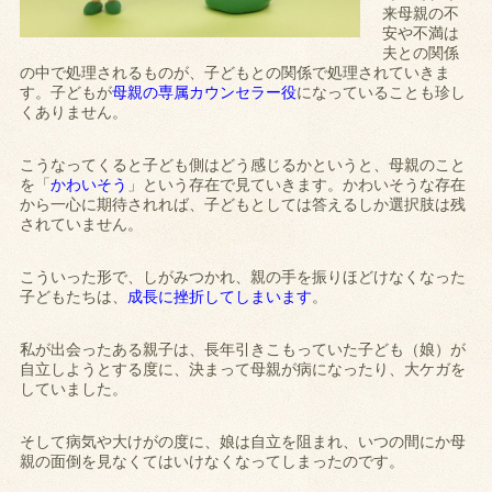
来母親の不
安や不満は
夫との関係
の中で処理されるものが、子どもとの関係で処理されていきま
す。子どもが
母親の専属カウンセラー役
になっていることも珍し
くありません。
こうなってくると子ども側はどう感じるかというと、母親のこと
を「
かわいそう
」という存在で見ていきます。かわいそうな存在
から一心に期待されれば、子どもとしては答えるしか選択肢は残
されていません。
こういった形で、しがみつかれ、親の手を振りほどけなくなった
子どもたちは、
成長に挫折してしまいます
。
私が出会ったある親子は、長年引きこもっていた子ども（娘）が
自立しようとする度に、決まって母親が病になったり、大ケガを
していました。
そして病気や大けがの度に、娘は自立を阻まれ、いつの間にか母
親の面倒を見なくてはいけなくなってしまったのです。