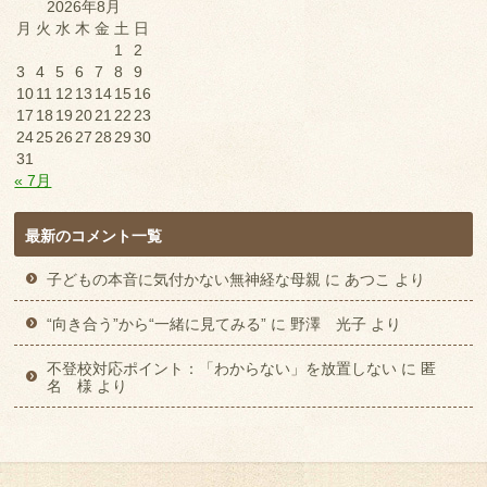
2026年8月
月
火
水
木
金
土
日
1
2
3
4
5
6
7
8
9
10
11
12
13
14
15
16
17
18
19
20
21
22
23
24
25
26
27
28
29
30
31
« 7月
最新のコメント一覧
子どもの本音に気付かない無神経な母親
に
あつこ
より
“向き合う”から“一緒に見てみる”
に
野澤 光子
より
不登校対応ポイント：「わからない」を放置しない
に
匿
名 様
より