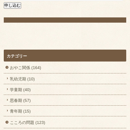
ル
申し込む
ア
ド
レ
ス
カテゴリー
おやこ関係 (164)
乳幼児期 (10)
学童期 (40)
思春期 (57)
青年期 (15)
こころの問題 (123)