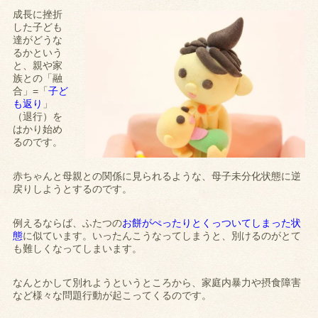
成長に挫折
した子ども
達がどうな
るかという
と、親や家
族との「融
合」=「
子ど
も返り
」
（退行）を
はかり始め
るのです。
赤ちゃんと母親との関係に見られるような、母子未分化状態に逆
戻りしようとするのです。
例えるならば、ふたつの
お餅がぺったりとくっついてしまった状
態
に似ています。いったんこうなってしまうと、別けるのがとて
も難しくなってしまいます。
なんとかして別れようというところから、家庭内暴力や摂食障害
など様々な問題行動が起こってくるのです。