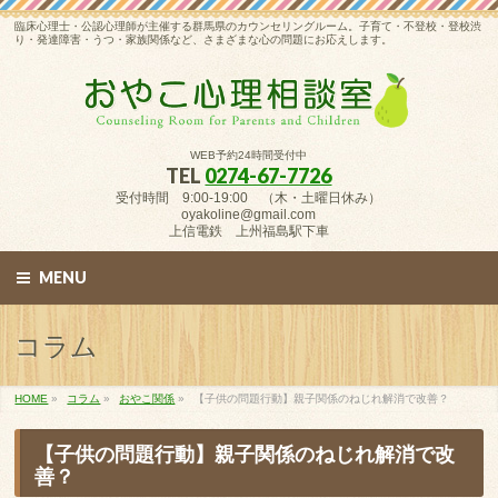
臨床心理士・公認心理師が主催する群馬県のカウンセリングルーム。子育て・不登校・登校渋
り・発達障害・うつ・家族関係など、さまざまな心の問題にお応えします。
WEB予約24時間受付中
TEL
0274-67-7726
受付時間 9:00-19:00 （木・土曜日休み）
oyakoline@gmail.com
上信電鉄 上州福島駅下車
MENU
コラム
HOME
»
コラム
»
おやこ関係
»
【子供の問題行動】親子関係のねじれ解消で改善？
【子供の問題行動】親子関係のねじれ解消で改
善？