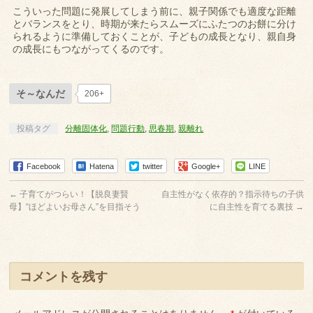
こういった問題に発展してしまう前に、親子関係でも適度な距離
とバランスをとり、時期が来たらスムーズにふたつのお餅に分け
られるように準備しておくことが、子どもの成長となり、親自身
の成長にもつながってくるのです。
そ～なんだ
206+
投稿タグ
分離固体化
,
問題行動
,
思春期
,
親離れ
Facebook
Hatena
twitter
Google+
LINE
←
子育てがつらい！【脱良妻賢
自主性がなく依存的？指示待ちの子供
母】“ほどよいお母さん”を目指そう
に自主性を育てる裏技
→
コメントを残す