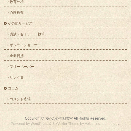
教育分析
心理検査
その他サービス
講演・セミナー・執筆
オンラインセミナー
企業提携
フリーペーパー
リンク集
コラム
コメント広場
Copyright ©
おやこ心理相談室
All Rights Reserved.
Powered by
WordPress
&
BizVektor Theme
by
Vektor,Inc.
technology.