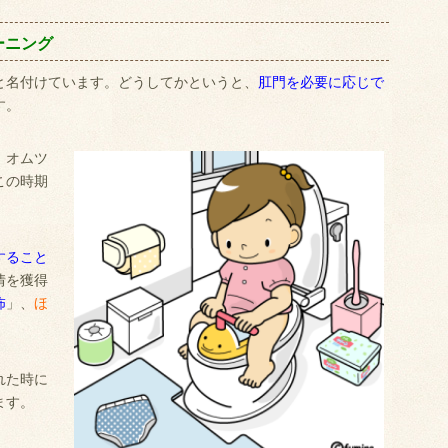
ーニング
と名付けています。どうしてかというと、
肛門を必要に応じで
す。
、オムツ
この時期
。
すること
情を獲得
怖
」、
ほ
。
れた時に
ます。