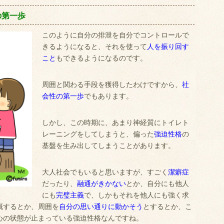
の第一歩
このように自分の排泄を自分でコントロールで
きるようになると、それを使って
人を振り回す
こと
もできるようになるのです。
周囲と関わる手段を獲得したわけですから、
社
会性の第一歩
でもあります。
しかし、この時期に、あまり神経質にトイレト
レーニングをしてしまうと、偏った
強迫性格
の
基盤を生み出してしまうことがあります。
大人社会でもいると思いますが、すごく
潔癖症
だったり、
融通がきかない
とか、自分にも他人
にも
完璧主義
で、しかもそれを他人にも強く求
慨するとか、周囲を
自分の思い通りに動かそう
とするとか、こ
心の状態が止まっている強迫性格なんですね。