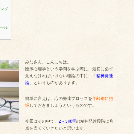
ニング
第一歩
みなさん、こんにちは。
臨床心理学という学問を学ぶ際に、最初に必ず
覚えなければいけない理論の中に、「
精神発達
論
」というものがあります。
簡単に言えば、心の発達プロセスを
年齢別に把
握
しておきましょうというものです。
今回はその中で、
2～3歳頃
の精神発達段階に焦
点を当てていきたいと思います。