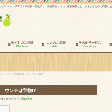
ングルーム。子育て・不登校・登校渋り・発達障害・うつ・家族関係など、さまざまな心の問題に
子どものご相談
大人のご相談
その他サービス
Children
Adult
Services
トレーニングの重要性 ウンチは宝物!?
 ウンチは宝物!?
9日
カテゴリー :
乳幼児期