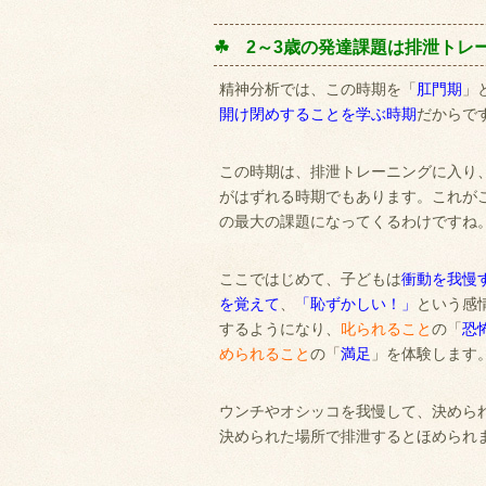
☘ 2～3歳の発達課題は排泄トレ
精神分析では、この時期を「
肛門期
」
開け閉めすることを学ぶ時期
だからで
この時期は、排泄トレーニングに入り
がはずれる時期でもあります。これが
の最大の課題になってくるわけですね
ここではじめて、子どもは
衝動を我慢
を覚えて
、
「恥ずかしい！」
という感
するようになり、
叱られること
の「
恐
められること
の「
満足
」を体験します
ウンチやオシッコを我慢して、決めら
決められた場所で排泄するとほめられ