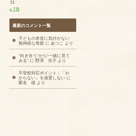
31
« 7月
最新のコメント一覧
子どもの本音に気付かない
無神経な母親
に
あつこ
より
“向き合う”から“一緒に見て
みる”
に
野澤 光子
より
不登校対応ポイント：「わ
からない」を放置しない
に
匿名 様
より