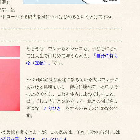
排泄せ
ます。親
ントロールする能力を身につけはじめるというわけですね。
そもそも、ウンチもオシッコも、子どもにとっ
ては人生ではじめて与えられる、
「自分の持ち
物（宝物）」
です。
2～3歳の幼児が道端に落ちている犬のウンチに
あれほど興味を示し、熱心に眺めているのはそ
のためですし、これを体内に止めておくこと、
出してしまうことをめぐって、親との間でさま
ざまな「
とりひき
」をするのもそのためなので
す。
いう反抗も出てきますが、この反抗は、それまでの子どもには
な武器を手に入れたことになります
。