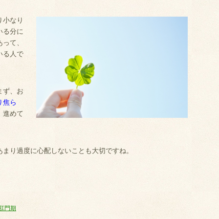
り小なり
いる分に
あって、
いる人で
まず、お
り焦ら
」進めて
あまり過度に心配しないことも大切ですね。
肛門期