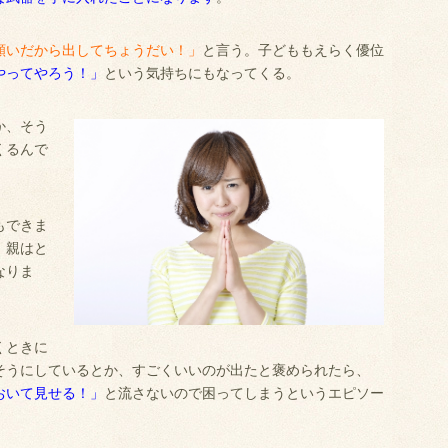
願いだから出してちょうだい！」
と言う。子どももえらく優位
やってやろう！」
という気持ちにもなってくる。
か、そう
くるんで
もできま
、親はと
なりま
くときに
そうにしているとか、すごくいいのが出たと褒められたら、
おいて見せる！」
と流さないので困ってしまうというエピソー