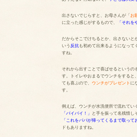
出さないでじらすと、お母さんが「
お
に立った感じがするもので、
「それを
だからそこでけちるとか、出さないと
いう
反抗
も初めて出来るようになって
すね。
それから出すことで喜ばせるというの
す。トイレやおまるでウンチをすると
ても喜ぶので、
ウンチがプレゼント
に
す。
例えば、ウンチが水洗便所で流れてい
「バイバイ！」
と手を振って名残惜し
「これをパパが帰ってくるまで取って
ドもありますね。