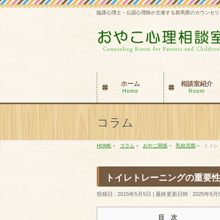
臨床心理士・公認心理師が主催する群馬県のカウンセリ
ホーム
相談室紹介
Home
Room
コラム
HOME
»
コラム
»
おやこ関係
»
乳幼児期
»
トイレ
トイレトレーニングの重要性
投稿日 : 2015年5月5日
最終更新日時 : 2025年6月
目 次