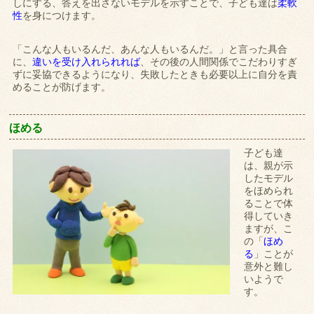
しにする、答えを出さないモデルを示すことで、子ども達は
柔軟
性
を身につけます。
「こんな人もいるんだ、あんな人もいるんだ。」と言った具合
に、
違いを受け入れられれば
、その後の人間関係でこだわりすぎ
ずに妥協できるようになり、失敗したときも必要以上に自分を責
めることが防げます。
ほめる
子ども達
は、親が示
したモデル
をほめられ
ることで体
得していき
ますが、こ
の「
ほめ
る
」ことが
意外と難し
いようで
す。