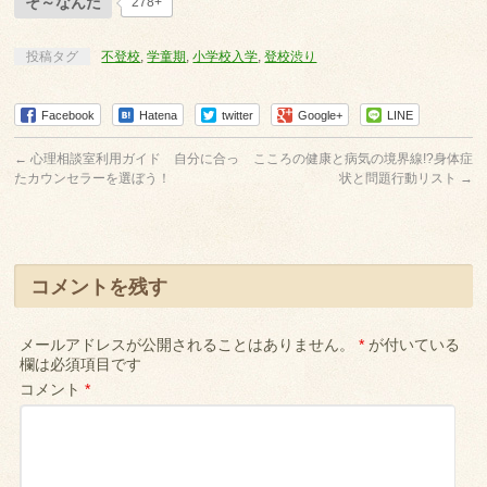
そ～なんだ
278+
投稿タグ
不登校
,
学童期
,
小学校入学
,
登校渋り
Facebook
Hatena
twitter
Google+
LINE
←
心理相談室利用ガイド 自分に合っ
こころの健康と病気の境界線!?身体症
たカウンセラーを選ぼう！
状と問題行動リスト
→
コメントを残す
メールアドレスが公開されることはありません。
*
が付いている
欄は必須項目です
コメント
*