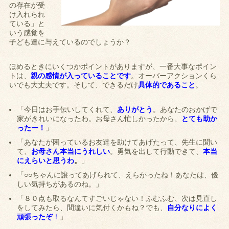
の存在が受
け入れられ
ている」と
いう感覚を
子ども達に与えているのでしょうか？
ほめるときにいくつかポイントがありますが、一番大事なポイン
トは、
親の感情が入っていることです
。オーバーアクションくら
いでも大丈夫です。そして、できるだけ
具体的であること
。
「今日はお手伝いしてくれて、
ありがとう
。あなたのおかげで
家がきれいになったわ。お母さん忙しかったから、
とても助か
ったー！
」
「あなたが困っているお友達を助けてあげたって、先生に聞い
て、
お母さん本当にうれしい
。勇気を出して行動できて、
本当
にえらいと思うわ
。
」
「○○ちゃんに譲ってあげられて、えらかったね！あなたは、優
しい気持ちがあるのね。」
「８０点も取るなんてすごいじゃない！ふむふむ、次は見直し
をしてみたら、間違いに気付くかもね？でも、
自分なりによく
頑張ったぞ
！
」