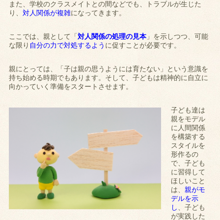
また、学校のクラスメイトとの間などでも、トラブルが生じた
り、
対人関係が複雑
になってきます。
ここでは、親として「
対人関係の処理の見本
」を示しつつ、可能
な限り
自分の力で対処するよう
に促すことが必要です。
親にとっては、「子は親の思うようには育たない」という意識を
持ち始める時期でもあります。そして、子どもは精神的に自立に
向かっていく準備をスタートさせます。
子ども達は
親をモデル
に人間関係
を構築する
スタイルを
形作るの
で、子ども
に習得して
ほしいこと
は、
親がモ
デルを示
し
、子ども
が実践した