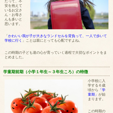
たって、不
安を抱えて
いるお父さ
ん・お母さ
んも多いと
思います。
「
かわいい我が子が大きなランドセルを背負って、一人で歩いて
学校に行く
」ことは親にとっても心配ですよね。
この時期の子ども達の心が育っていく過程で大切なポイントをま
とめました。
学童期前期（小学１年生～３年生ころ）の特徴
小学校に入
学する６歳
頃から
「学
童期」
が始
まります。
この時期の