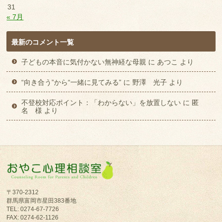
31
« 7月
最新のコメント一覧
子どもの本音に気付かない無神経な母親
に
あつこ
より
“向き合う”から“一緒に見てみる”
に
野澤 光子
より
不登校対応ポイント：「わからない」を放置しない
に
匿
名 様
より
〒370-2312
群馬県富岡市星田383番地
TEL: 0274-67-7726
FAX: 0274-62-1126