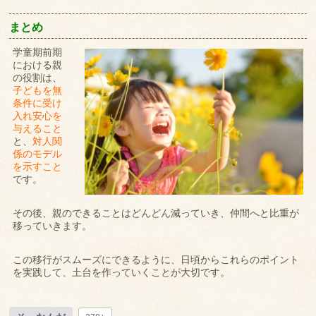
まとめ
学童期前期
における親
の役割は、
子どもを無
条件に受け
入れ安心を
与えること
と、
対人関
係のモデル
を示すこと
です。
その後、親のできることはどんどん減っていき、仲間へと比重が
移っていきます。
この移行がスムーズにできるように、日頃からこれらのポイント
を実践して、土台を作っていくことが大切です。