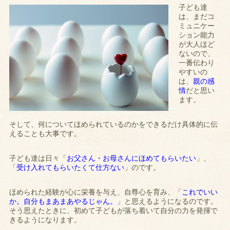
子ども達
は、まだコ
ミュニケー
ション能力
が大人ほど
ないので、
一番伝わり
やすいの
は、
親の感
情
だと思い
ます。
そして、何についてほめられているのかをできるだけ具体的に伝
えることも大事です。
子ども達は日々「
お父さん・お母さんにほめてもらいたい
」、
「
受け入れてもらいたくて仕方ない
」のです。
ほめられた経験が心に栄養を与え、自尊心を育み、「
これでいい
か。自分もまあまあやるじゃん。
」と思えるようになるのです。
そう思えたときに、初めて子どもが落ち着いて自分の力を発揮で
きるようになります。