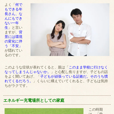
よく「
何で
もできる年
長さん、な
んにもでき
ない一年
生
」と言い
ますが、
背
景には環境
の変化に伴
う「不安」
が隠れてい
るのです。
このような症状が表れてくると、親は「
このまま学校に行けなく
なってしまうんじゃないか。
」と心配し焦りますが、子どもの話
をよく聞いてあげ、「
子どもが頑張っている証拠だ。そのうち慣
れてくるだろう。
」くらいに構えていてくれると、子どもは気持
ちがラクです。
エネルギー充電場所としての家庭
この時期