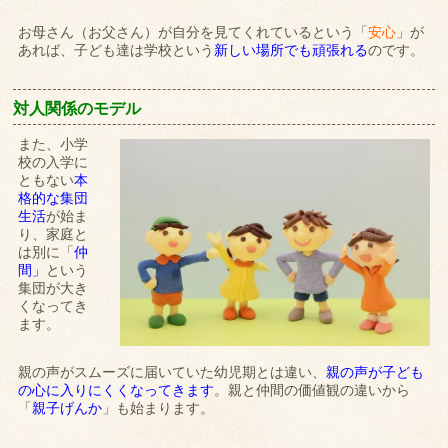
お母さん（お父さん）が自分を見てくれているという「
安心
」が
あれば、子ども達は学校という
新しい場所でも頑張れる
のです。
対人関係のモデル
また、小学
校の入学に
ともない
本
格的な集団
生活
が始ま
り、家庭と
は別に「
仲
間」
という
集団が大き
くなってき
ます。
親の声がスムーズに届いていた幼児期とは違い、
親の声が子ども
の心に入りにくくなってきます
。親と仲間の価値観の違いから
「
親子げんか
」も始まります。