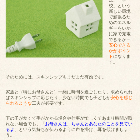
は、「学
校」という
新しい環境
で頑張るた
めのエネル
ギーをいか
に家で充電
できるか＝
安心できる
かがポイン
ト
になりま
す。
そのためには、スキンシップもまだまだ有効です。
家族と（特にお母さんと）一緒に時間を過ごしたり、求められれ
ばスキンシップに応じたり、少ない時間でも子どもが
安心を感じ
られるような
工夫が必要です。
下の子が幼くて手がかかる場合や仕事が忙しくてあまり時間が取
れない場合でも、「
お母さんは、ちゃんとあなたのことを見てい
るよ
」という気持ちが伝わるように声を掛け、耳を傾けましょ
う。