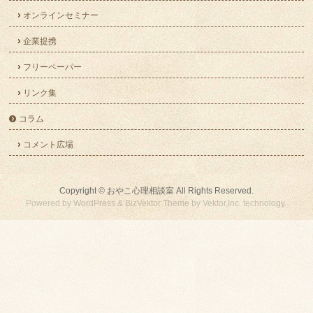
オンラインセミナー
企業提携
フリーペーパー
リンク集
コラム
コメント広場
Copyright ©
おやこ心理相談室
All Rights Reserved.
Powered by
WordPress
&
BizVektor Theme
by
Vektor,Inc.
technology.