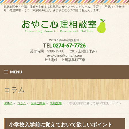
臨床心理士・公認心理師が主催する群馬県のカウンセリングルーム。子育て・不登校・登校渋
り・発達障害・うつ・家族関係など、さまざまな心の問題にお応えします。
WEB予約24時間受付中
TEL
0274-67-7726
受付時間 9:00-19:00 （木・土曜日休み）
oyakoline@gmail.com
上信電鉄 上州福島駅下車
MENU
コラム
HOME
»
コラム
»
おやこ関係
»
乳幼児期
»
小学校入学前に覚えておいて欲しいポイン
ト
小学校入学前に覚えておいて欲しいポイント