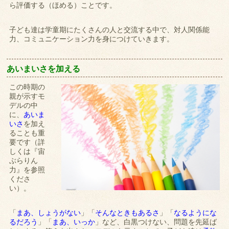
ら評価する（ほめる）ことです。
子ども達は学童期にたくさんの人と交流する中で、対人関係能
力、コミュニケーション力を身につけていきます。
あいまいさを加える
この時期の
親が示すモ
デルの中
に、
あいま
いさ
を加え
ることも重
要です（詳
しくは『宙
ぶらりん
力』を参照
くださ
い）。
「
まあ、しょうがない
」「
そんなときもあるさ
」「
なるようにな
るだろう
」「
まあ、いっか
」など、白黒つけない、問題を先延ば