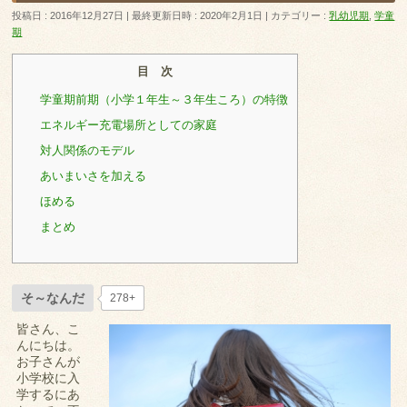
投稿日 : 2016年12月27日
最終更新日時 : 2020年2月1日
カテゴリー :
乳幼児期
,
学童
期
目 次
学童期前期（小学１年生～３年生ころ）の特徴
エネルギー充電場所としての家庭
対人関係のモデル
あいまいさを加える
ほめる
まとめ
そ～なんだ
278+
皆さん、こ
んにちは。
お子さんが
小学校に入
学するにあ