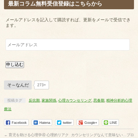
最新コラム無料受信登録はこちらから
メールアドレスを記入して購読すれば、更新をメールで受信でき
ます。
メ
ー
ル
ア
ド
申し込む
レ
ス
そ～なんだ
273+
投稿タグ
反抗期
,
家族関係
,
心理カウンセリング
,
思春期
,
精神分析的心理
療法
Facebook
Hatena
twitter
Google+
LINE
←
育児を助ける心理学④ 心理的リアク
カウンセリングなんて意味ない…プロ