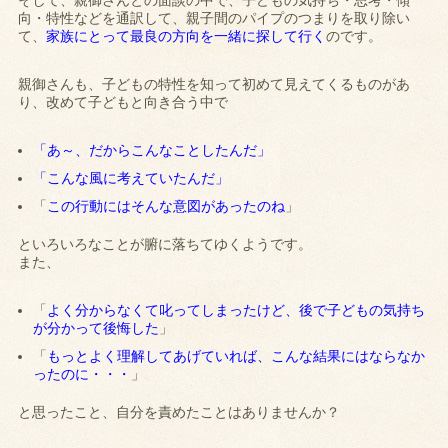
そして、親御さんとの面談の中で、子どもの気持ち・思考・傾
向・特性などを通訳して、親子間のパイプのつまりを取り除い
て、
家族にとって最良の方向を一緒に探して行く
のです。
親御さんも、子どもの特性を知って初めて見えてくるものがあ
り、改めて子どもと向き合う中で
「あ～、だからこんなことしたんだ」
「こんな風に考えていたんだ」
「
この行動にはそんな意図があったのね
」
といろいろなことが腑に落ちてゆくようです。
また、
「
よく分からなくて叱ってしまったけど、後で子どもの気持ち
が分かって後悔した
」
「
もっとよく理解してあげていれば、こんな結果にはならなか
ったのに・・・
」
と思ったこと、自分を責めたことはありませんか？