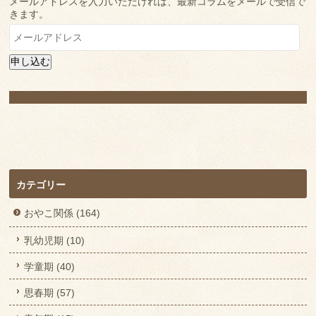
メールアドレスを入力いただければ、最新コラムをメールで受信で
きます。
メ
ー
ル
申し込む
ア
ド
レ
ス
カテゴリー
おやこ関係 (164)
乳幼児期 (10)
学童期 (40)
思春期 (57)