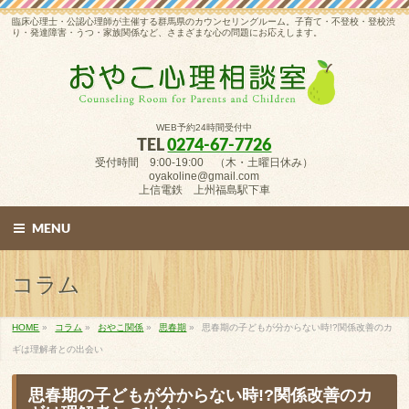
臨床心理士・公認心理師が主催する群馬県のカウンセリングルーム。子育て・不登校・登校渋
り・発達障害・うつ・家族関係など、さまざまな心の問題にお応えします。
WEB予約24時間受付中
TEL
0274-67-7726
受付時間 9:00-19:00 （木・土曜日休み）
oyakoline@gmail.com
上信電鉄 上州福島駅下車
MENU
コラム
HOME
»
コラム
»
おやこ関係
»
思春期
»
思春期の子どもが分からない時!?関係改善のカ
ギは理解者との出会い
思春期の子どもが分からない時!?関係改善のカ