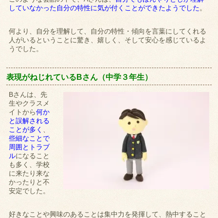
していなかった自分の特性に気が付くことができたようでした
。
何より、自分を理解して、自分の特性・傾向を言葉にしてくれる
人がいるということに驚き、嬉しく、そして安心を感じているよ
うでした。
表現がねじれているBさん（中学３年生）
Bさんは、先
生やクラスメ
イトから
何か
と誤解される
ことが多く
、
些細なことで
周囲とトラブ
ル
になること
も多く、学校
に来たり来な
かったりと不
安定でした。
好きなことや興味のあることは集中力を発揮して、熱中すること