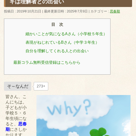
ギは理解者との出会い
投稿日 : 2019年10月21日
最終更新日時 : 2025年7月9日
カテゴリー :
思春期
目 次
細かいことが気になるAさん（小学校５年生）
表現がねじれているBさん（中学３年生）
自分を理解してくれる人との出会い
最新コラム無料受信登録はこちらから
そ～なんだ
273+
皆さん、こ
んにちは。
子どもが小
学校５・６
年生頃にな
ると、
思春
期
にさしか
かります