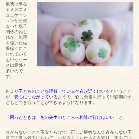
最初は単な
るミスコミ
ュニケーシ
ョンから始
まった親子
関係のねじ
れが、無理
を強いた結
果徐々にこ
じれていく
というケー
スは意外と
多いので
す。
何より
子どものことを理解している存在が近くにいる
ということ
が、
安心につながっている
ようで、心に余裕を持って思春期の子
どもと向き合うことができるようになります。
「
困ったときは、あの先生のところへ相談に行けばいい
」と。
分からないことと不安だらけで、正しい解答なんて存在しない子
育ての真っ最中において、お父さん・お母さんを守り、支えてい