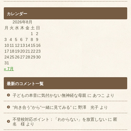
カレンダー
2026年8月
月
火
水
木
金
土
日
1
2
3
4
5
6
7
8
9
10
11
12
13
14
15
16
17
18
19
20
21
22
23
24
25
26
27
28
29
30
31
« 7月
最新のコメント一覧
子どもの本音に気付かない無神経な母親
に
あつこ
より
“向き合う”から“一緒に見てみる”
に
野澤 光子
より
不登校対応ポイント：「わからない」を放置しない
に
匿
名 様
より