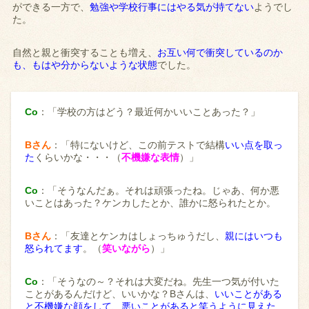
ができる一方で、
勉強や学校行事にはやる気が持てない
ようでし
た。
自然と親と衝突することも増え、
お互い何で衝突しているのか
も、もはや分からないような状態
でした。
Co
：「学校の方はどう？最近何かいいことあった？」
Bさん
：「特にないけど、この前テストで結構
いい点を取っ
た
くらいかな・・・（
不機嫌な表情
）」
Co
：「そうなんだぁ。それは頑張ったね。じゃあ、何か悪
いことはあった？ケンカしたとか、誰かに怒られたとか。
Bさん
：「友達とケンカはしょっちゅうだし、
親にはいつも
怒られてます
。（
笑いながら
）」
Co
：「そうなの～？それは大変だね。先生一つ気が付いた
ことがあるんだけど、いいかな？Bさんは、
いいことがある
と不機嫌な顔をして、悪いことがあると笑うように見えた