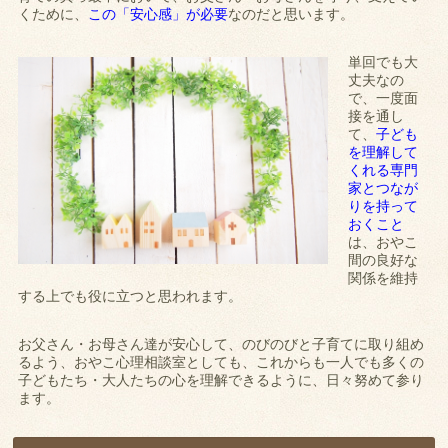
くために、
この「安心感」が必要
なのだと思います。
単回でも大
丈夫なの
で、一度面
接を通し
て、
子ども
を理解して
くれる専門
家とつなが
りを持って
おくこと
は、おやこ
間の良好な
関係を維持
する上でも役に立つと思われます。
お父さん・お母さん達が安心して、のびのびと子育てに取り組め
るよう、おやこ心理相談室としても、これからも一人でも多くの
子どもたち・大人たちの心を理解できるように、日々努めて参り
ます。