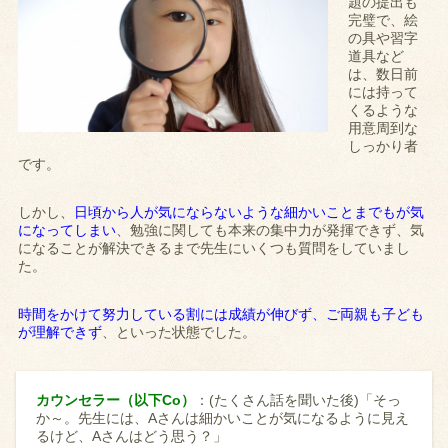
題の提出も
完璧で、絵
の具や習字
道具など
は、数日前
には持って
くるような
用意周到な
しっかり者
です。
しかし、
日頃から人が気にならないような細かいことまでもが気
になってしまい
、勉強に関しても本来の集中力が発揮できず、気
になることが解決できるまで先生にいくつも質問をしていまし
た。
時間をかけて努力している割には成績が伸びず、ご両親も子ども
が理解できず
、といった状態でした。
カウンセラー（以下Co）
：(たくさん話を聞いた後)「そっ
か～。先生には、Aさんは細かいことが気になるように見え
るけど、Aさんはどう思う？」