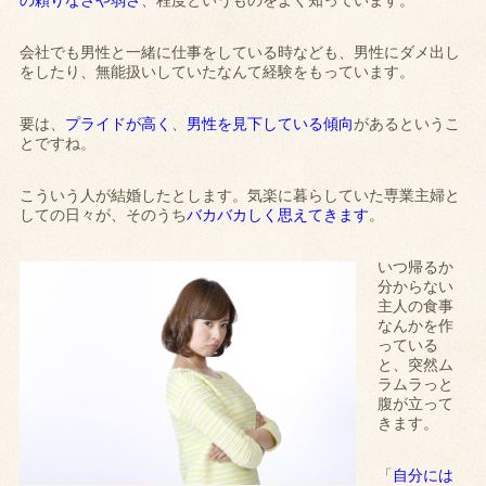
の頼りなさや弱さ
、程度というものをよく知っています。
会社でも男性と一緒に仕事をしている時なども、男性にダメ出し
をしたり、無能扱いしていたなんて経験をもっています。
要は、
プライドが高く
、
男性を見下している傾向
があるというこ
とですね。
こういう人が結婚したとします。気楽に暮らしていた専業主婦と
しての日々が、そのうち
バカバカしく思えてきます
。
いつ帰るか
分からない
主人の食事
なんかを作
っている
と、突然ム
ラムラっと
腹が立って
きます。
「
自分には