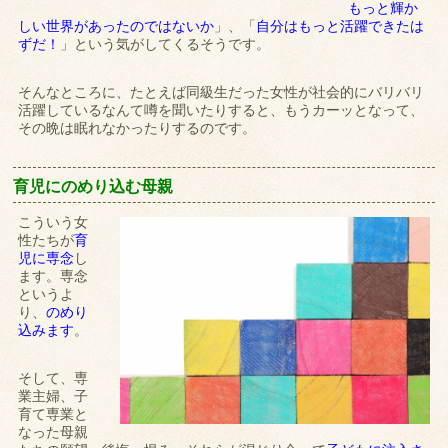
もっと輝か
しい世界があったのではないか
」、「
自分はもっと活躍できたは
ずだ！
」という気がしてくるそうです。
そんなところに、たとえば同級生だった女性が社会的にバリバリ
活躍しているなんて噂を聞いたりすると、もうカーッとなって、
その晩は眠れなかったりするのです。
育児にのめり込む母親
こういう女
性たちが
育
児に専念
し
ます。専念
というよ
り、
のめり
込みます
。
そして、専
業主婦、子
育て専業と
なった母親