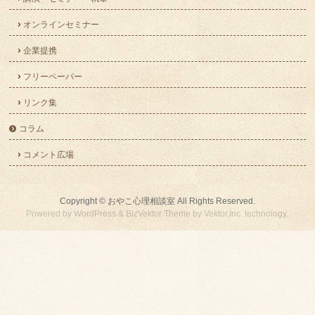
オンラインセミナー
企業提携
フリーペーパー
リンク集
コラム
コメント広場
Copyright ©
おやこ心理相談室
All Rights Reserved.
Powered by
WordPress
&
BizVektor Theme
by
Vektor,Inc.
technology.