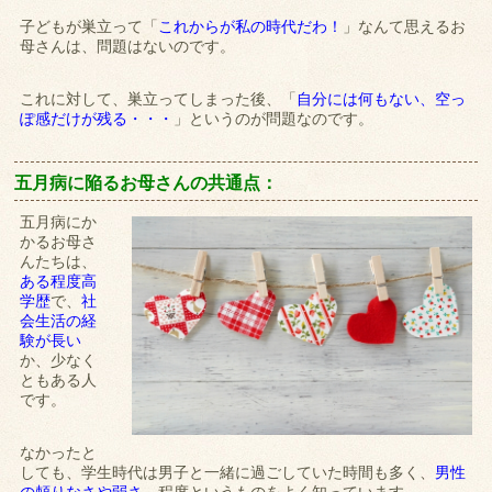
子どもが巣立って「
これからが私の時代だわ！
」なんて思えるお
母さんは、問題はないのです。
これに対して、巣立ってしまった後、「
自分には何もない、空っ
ぽ感だけが残る・・・
」というのが問題なのです。
五月病に陥るお母さんの共通点：
五月病にか
かるお母さ
んたちは、
ある程度高
学歴
で、
社
会生活の経
験が長い
か、少なく
ともある人
です。
なかったと
しても、学生時代は男子と一緒に過ごしていた時間も多く、
男性