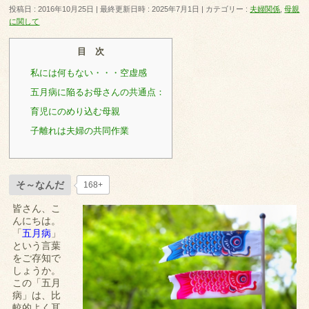
投稿日 : 2016年10月25日
最終更新日時 : 2025年7月1日
カテゴリー :
夫婦関係
,
母親
に関して
目 次
私には何もない・・・空虚感
五月病に陥るお母さんの共通点：
育児にのめり込む母親
子離れは夫婦の共同作業
そ～なんだ
168+
皆さん、こ
んにちは。
「
五月病
」
という言葉
をご存知で
しょうか。
この「五月
病」は、比
較的よく耳