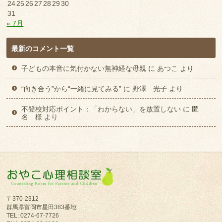
24
25
26
27
28
29
30
31
« 7月
最新のコメント一覧
子どもの本音に気付かない無神経な母親
に
あつこ
より
“向き合う”から“一緒に見てみる”
に
野澤 光子
より
不登校対応ポイント：「わからない」を放置しない
に
匿
名 様
より
〒370-2312
群馬県富岡市星田383番地
TEL: 0274-67-7726