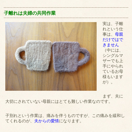
子離れは夫婦の共同作業
実は、子離
れという仕
事は、
母親
だけではで
きません
（中には、
シングルマ
ザーでも上
手にやられ
ているお母
様もいます
が）。
まず、夫に
大切にされていない母親にはとても難しい作業なのです。
子別れという作業は、痛みを伴うものですが、この痛みを緩和し
てくれるのが、
夫からの愛情
になります。