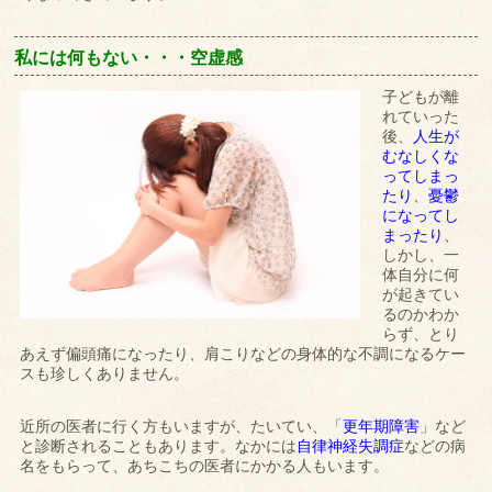
私には何もない・・・空虚感
子どもが離
れていった
後、
人生が
むなしくな
ってしまっ
たり
、
憂鬱
になってし
まったり
、
しかし、一
体自分に何
が起きてい
るのかわか
らず、とり
あえず偏頭痛になったり、肩こりなどの身体的な不調になるケー
スも珍しくありません。
近所の医者に行く方もいますが、たいてい、「
更年期障害
」など
と診断されることもあります。なかには
自律神経失調症
などの病
名をもらって、あちこちの医者にかかる人もいます。