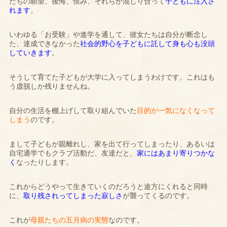
たちの願望、後悔、恨み、それらが混じり合って
子どもに注入さ
れます
。
いわゆる「お受験」や進学を通して、彼女たちは自分が断念し
た、達成できなかった
社会的野心を子どもに託して身も心も没頭
していきます
。
そうして育てた子どもが大学に入ってしまうわけです。これはも
う虚脱しか残りませんね。
自分の生活を棚上げして取り組んでいた
目的が一気になくなって
しまう
のです。
まして子どもが親離れし、家を出て行ってしまったり、あるいは
自宅通学でもクラブ活動だ、友達だと、
家にはあまり寄りつかな
く
なったりします。
これからどうやって生きていくのだろうと途方にくれると同時
に、
取り残されってしまった寂しさ
が襲ってくるのです。
これが
母親たちの五月病の実態
なのです。