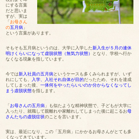
にする言葉
だと思いま
すが、実は
「
お母さん
の
五月病
」
という言葉があります。
そもそも五月病というのは、大学に入学した
新入生が５月の連休
明けくらいになって虚脱状態（無気力状態）
となり、学校へ行か
なくなる現象を指しています。
今では
新入社員の五月病
というケースも多くみられますが、いず
れにしても、
入学、入社それ自体が目的
だったため、それを達成
してしまった後、
一体何をやったらいいのか分からなくなってし
まう虚脱状態
を指します。
「
お母さんの五月病
」も似たような精神状態で、子どもが大学に
入ったり、就職して親離れや家離れしてしまった後に起こるお
母
さんたちの虚脱症状
のことを言います。
実は、最近になり、この「五月病」にかかるお母さんがとても多
くなってきています。