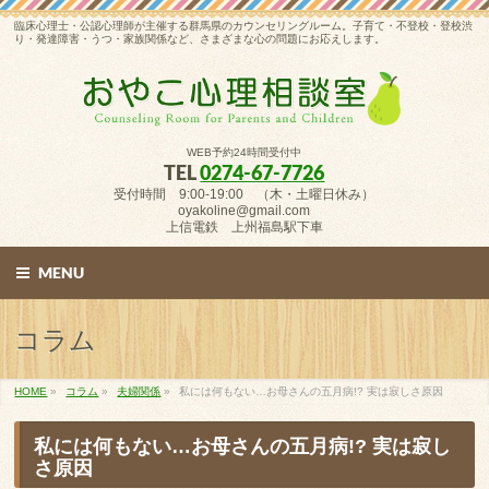
臨床心理士・公認心理師が主催する群馬県のカウンセリングルーム。子育て・不登校・登校渋
り・発達障害・うつ・家族関係など、さまざまな心の問題にお応えします。
WEB予約24時間受付中
TEL
0274-67-7726
受付時間 9:00-19:00 （木・土曜日休み）
oyakoline@gmail.com
上信電鉄 上州福島駅下車
MENU
コラム
HOME
»
コラム
»
夫婦関係
»
私には何もない…お母さんの五月病!? 実は寂しさ原因
私には何もない…お母さんの五月病!? 実は寂し
さ原因