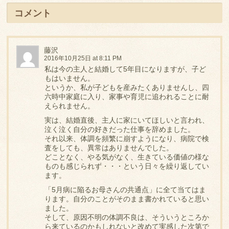
コメント
藤沢
2016年10月25日 at 8:11 PM
私は今の主人と結婚して5年目になりますが、子ど
もはいません。
というか、私が子どもを産みたくありませんし、四
六時中家庭に入り、家事や育児に追われることに耐
えられません。
実は、結婚直後、主人に家にいてほしいと言われ、
泣く泣く自分の好きだった仕事を辞めました。
それ以来、体調を頻繁に崩すようになり、病院で検
査をしても、異常はありませんでした。
どことなく、やる気がなく、生きている価値の様な
ものも感じられず・・・という日々を繰り返してい
ます。
「5月病に陥るお母さんの共通点」に全て当てはま
ります。自分のことがそのまま書かれていると思い
ました。
そして、原因不明の体調不良は、そういうところか
ら来ているのかもしれないと改めて実感した次第で