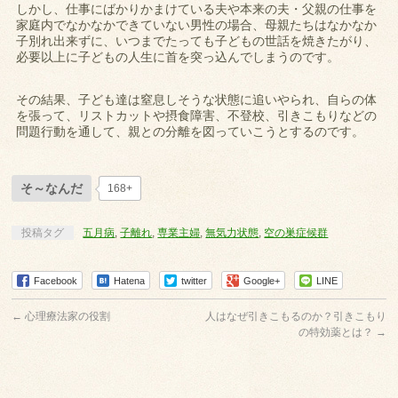
しかし、仕事にばかりかまけている夫や本来の夫・父親の仕事を
家庭内でなかなかできていない男性の場合、母親たちはなかなか
子別れ出来ずに、いつまでたっても子どもの世話を焼きたがり、
必要以上に子どもの人生に首を突っ込んでしまうのです。
その結果、子ども達は窒息しそうな状態に追いやられ、自らの体
を張って、リストカットや摂食障害、不登校、引きこもりなどの
問題行動を通して、親との分離を図っていこうとするのです。
そ～なんだ
168+
投稿タグ
五月病
,
子離れ
,
専業主婦
,
無気力状態
,
空の巣症候群
Facebook
Hatena
twitter
Google+
LINE
←
心理療法家の役割
人はなぜ引きこもるのか？引きこもり
の特効薬とは？
→