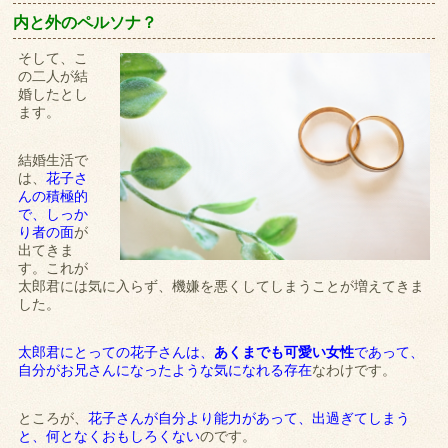
内と外のペルソナ？
そして、こ
の二人が結
婚したとし
ます。
結婚生活で
は、
花子さ
んの積極的
で、しっか
り者の面
が
出てきま
す。これが
太郎君には気に入らず、機嫌を悪くしてしまうことが増えてきま
した。
太郎君にとっての花子さんは、
あくまでも可愛い女性
であって、
自分がお兄さんになったような気になれる存在
なわけです。
ところが、
花子さんが自分より能力があって、出過ぎてしまう
と、何となくおもしろくない
のです。