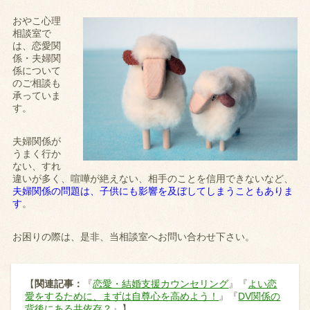
おやこ心理
相談室で
は、恋愛関
係・夫婦関
係について
のご相談も
承っていま
す。
夫婦関係が
うまく行か
ない、すれ
違いが多く、喧嘩が絶えない、相手のことを信用できないなど、
夫婦関係の問題は、子供にも影響を及ぼしてしまうこともありま
す
。
お困りの際は、是非、当相談室へお問い合わせ下さい。
【
関連記事：
『
恋愛・結婚支援カウンセリング
』『
よい恋
愛をするために、まずは自尊心を高めよう！
』『
DV関係の
背後にある共依存？
』】