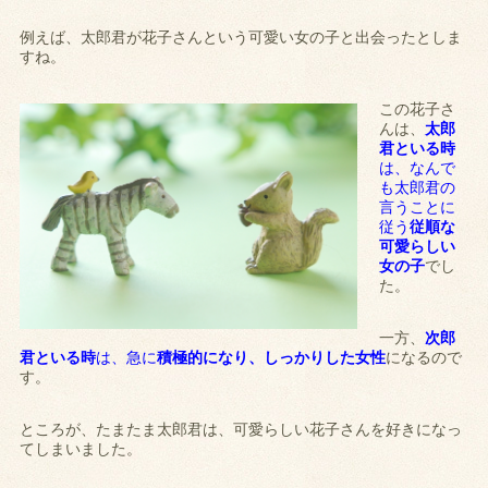
例えば、太郎君が花子さんという可愛い女の子と出会ったとしま
すね。
この花子さ
んは、
太郎
君といる時
は、なんで
も太郎君の
言うことに
従う
従順な
可愛らしい
女の子
でし
た。
一方、
次郎
君といる時
は、急に
積極的になり、しっかりした女性
になるので
す。
ところが、たまたま太郎君は、可愛らしい花子さんを好きになっ
てしまいました。