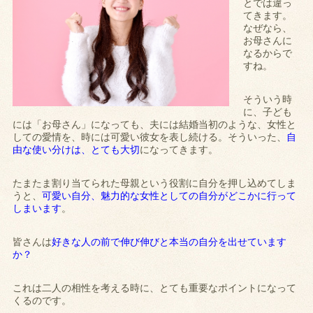
とでは違っ
てきます。
なぜなら、
お母さんに
なるからで
すね。
そういう時
に、子ども
には「お母さん」になっても、夫には結婚当初のような、女性と
しての愛情を、時には可愛い彼女を表し続ける。そういった、
自
由な使い分けは、とても大切
になってきます。
たまたま割り当てられた母親という役割に自分を押し込めてしま
うと、
可愛い自分、魅力的な女性としての自分がどこかに行って
しまいます
。
皆さんは
好きな人の前で伸び伸びと本当の自分を出せています
か？
これは二人の相性を考える時に、とても重要なポイントになって
くるのです。