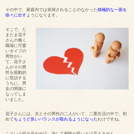
その中で、家庭内では発揮されることのなかった
積極的な一面を
徐々に出す
ようになります。
そこで、た
またま花子
さんの働く
職場に可愛
いタイプの
男性がい
て、花子さ
んがその男
性を能動的
に世話する
うちに、男
女の関係に
なってしま
いました。
花子さんには、夫とその男性の二人がいて、二重生活の中で、初
めて
ちょうど良いバランスが取れるようになった
わけですね。
こういう組み合わせは、決して相性が良いとは言えません。