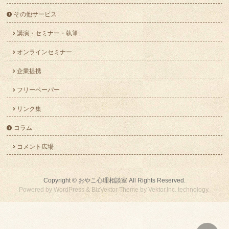
その他サービス
講演・セミナー・執筆
オンラインセミナー
企業提携
フリーペーパー
リンク集
コラム
コメント広場
Copyright ©
おやこ心理相談室
All Rights Reserved.
Powered by
WordPress
&
BizVektor Theme
by
Vektor,Inc.
technology.