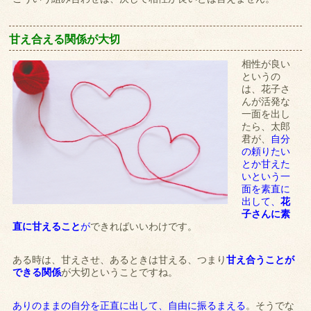
甘え合える関係が大切
相性が良い
というの
は、花子さ
んが活発な
一面を出し
たら、太郎
君が、
自分
の頼りたい
とか甘えた
いという一
面を素直に
出して、
花
子さんに素
直に甘えること
が
できればいいわけです。
ある時は、甘えさせ、あるときは甘える、つまり
甘え合うことが
できる関係
が大切ということですね。
ありのままの自分を正直に出して、自由に振るまえる
。そうでな