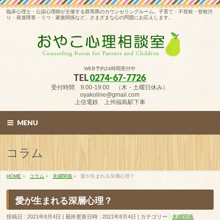
臨床心理士・公認心理師が主催する群馬県のカウンセリングルーム。子育て・不登校・登校渋
り・発達障害・うつ・家族関係など、さまざまな心の問題にお応えします。
WEB予約24時間受付中
TEL
0274-67-7726
受付時間 9:00-19:00 （木・土曜日休み）
oyakoline@gmail.com
上信電鉄 上州福島駅下車
MENU
コラム
HOME
»
コラム
»
夫婦関係
»
愛が生まれる深層心理？
愛が生まれる深層心理？
投稿日 : 2021年8月4日
最終更新日時 : 2021年8月4日
カテゴリー :
夫婦関係