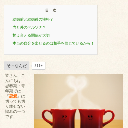
目 次
結婚前と結婚後の性格？
内と外のペルソナ？
甘え合える関係が大切
本当の自分を出せるのは相手を信じているから！
そ～なんだ
311+
皆さん、こ
んにちは。
思春期・青
年期では、
『
恋愛
』は
切っても切
り離せない
悩みの一つ
です。