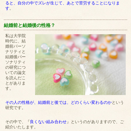
ると、自分の中でズレが生じて、あとで苦労することになりま
す
。
結婚前と結婚後の性格？
私は大学院
時代に、結
婚前パーソ
ナリティと
結婚後パー
ソナリティ
の研究につ
いての論文
を読んだこ
とがありま
す。
その人の性格が、結婚前と後では、どのくらい変わるのか
という
研究です。
その中で、『
良くない組み合わせ
』というのがありますので、ご
紹介いたします。