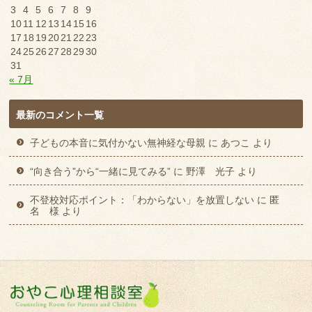
3
4
5
6
7
8
9
10
11
12
13
14
15
16
17
18
19
20
21
22
23
24
25
26
27
28
29
30
31
« 7月
最新のコメント一覧
子どもの本音に気付かない無神経な母親
に
あつこ
より
“向き合う”から“一緒に見てみる”
に
野澤 光子
より
不登校対応ポイント：「わからない」を放置しない
に
匿
名 様
より