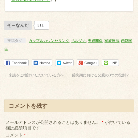
そ～なんだ
311+
投稿タグ
カップルカウンセリング
,
ペルソナ
,
夫婦関係
,
家族療法
,
恋愛関
係
Facebook
Hatena
twitter
Google+
LINE
←
来談をご検討いただいている方へ
反抗期における父親の3つの役割？
→
コメントを残す
メールアドレスが公開されることはありません。
*
が付いている
欄は必須項目です
コメント
*