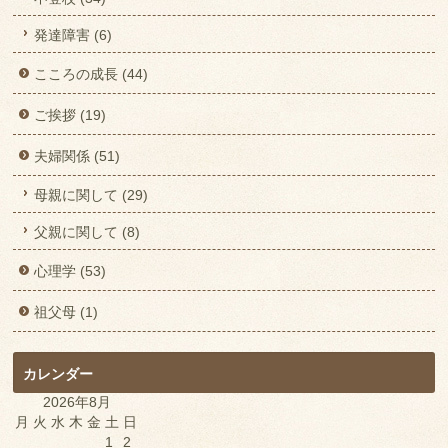
発達障害 (6)
こころの成長 (44)
ご挨拶 (19)
夫婦関係 (51)
母親に関して (29)
父親に関して (8)
心理学 (53)
祖父母 (1)
カレンダー
2026年8月
月
火
水
木
金
土
日
1
2