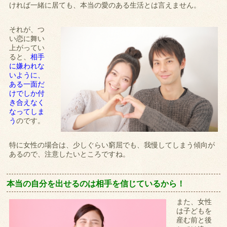
ければ一緒に居ても、本当の愛のある生活とは言えません。
それが、つ
い恋に舞い
上がってい
ると、
相手
に嫌われな
いように、
ある一面だ
けでしか付
き合えなく
なってしま
う
のです。
特に女性の場合は、少しぐらい窮屈でも、我慢してしまう傾向が
あるので、注意したいところですね。
本当の自分を出せるのは相手を信じているから！
また、女性
は子どもを
産む前と後