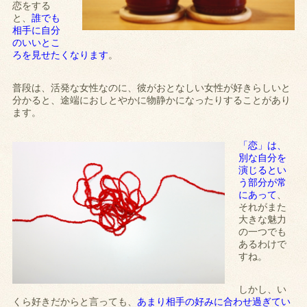
恋をする
と、
誰でも
相手に自分
のいいとこ
ろを見せたくなります
。
普段は、活発な女性なのに、彼がおとなしい女性が好きらしいと
分かると、途端におしとやかに物静かになったりすることがあり
ます。
「恋」は、
別な自分を
演じるとい
う部分が常
にあって
、
それがまた
大きな魅力
の一つでも
あるわけで
すね。
しかし、い
くら好きだからと言っても、
あまり相手の好みに合わせ過ぎてい