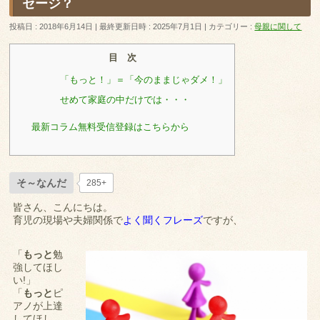
セージ？
投稿日 : 2018年6月14日
最終更新日時 : 2025年7月1日
カテゴリー :
母親に関して
目 次
「もっと！」＝「今のままじゃダメ！」
せめて家庭の中だけでは・・・
最新コラム無料受信登録はこちらから
そ～なんだ
285+
皆さん、こんにちは。
育児の現場や夫婦関係で
よく聞くフレーズ
ですが、
「
もっと
勉
強してほし
い!」
「
もっと
ピ
アノが上達
してほし