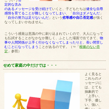
こういう
否
定的な含み
のあるメッセージを受け続けて
いくと、子どもたちは
健全な自尊
感情を育てることが難しくなってしまい
、「
自分はダメなんだ
」
「
自分の努力は足りないんだ
」という
劣等感や自己否定感
が強く
なってしまいかねません。
こういう感覚は意識の中に刷り込まれていくので、大人になって
も払拭することがなかなか難しく、ふとした場面で出てきて、
物
事や人間関係が上手く行かなくなってしまったりと、長い間苦し
むことになってしまう
ことがあるのです。（☜「
根拠のない否
定
」参照）
せめて家庭の中だけでは・・・
よく見ると
これらのメ
ッセージに
は、とても
抽象的で
「上手い、
下手、優し
い、強い、