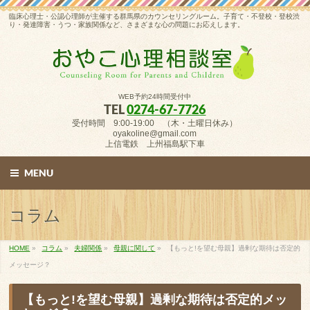
臨床心理士・公認心理師が主催する群馬県のカウンセリングルーム。子育て・不登校・登校渋
り・発達障害・うつ・家族関係など、さまざまな心の問題にお応えします。
WEB予約24時間受付中
TEL
0274-67-7726
受付時間 9:00-19:00 （木・土曜日休み）
oyakoline@gmail.com
上信電鉄 上州福島駅下車
MENU
コラム
HOME
»
コラム
»
夫婦関係
»
母親に関して
»
【もっと!を望む母親】過剰な期待は否定的
メッセージ？
【もっと!を望む母親】過剰な期待は否定的メッ