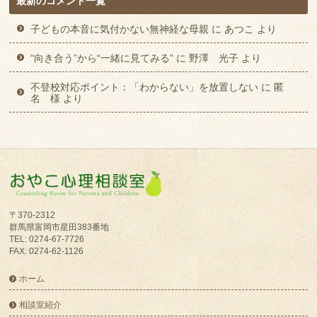
最新のコメント一覧
子どもの本音に気付かない無神経な母親
に
あつこ
より
“向き合う”から“一緒に見てみる”
に
野澤 光子
より
不登校対応ポイント：「わからない」を放置しない
に
匿
名 様
より
〒370-2312
群馬県富岡市星田383番地
TEL: 0274-67-7726
FAX: 0274-62-1126
ホーム
相談室紹介