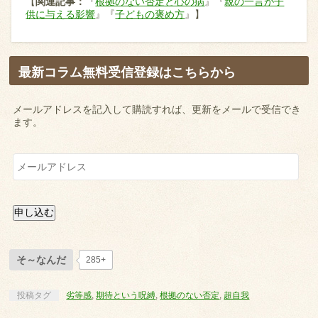
【
関連記事：
『
根拠のない否定と心の病
』『
親の一言が子
供に与える影響
』『
子どもの褒め方
』】
最新コラム無料受信登録はこちらから
メールアドレスを記入して購読すれば、更新をメールで受信でき
ます。
メ
ー
ル
ア
ド
申し込む
レ
ス
そ～なんだ
285+
投稿タグ
劣等感
,
期待という呪縛
,
根拠のない否定
,
超自我