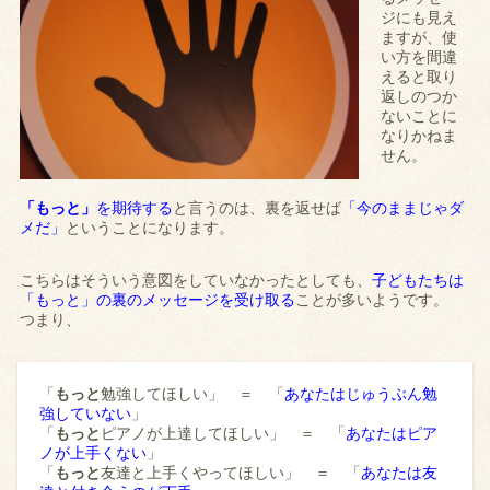
ジにも見え
ますが、使
い方を間違
えると取り
返しのつか
ないことに
なりかねま
せん。
「もっと」
を期待する
と言うのは、裏を返せば
「今のままじゃダ
メだ」
ということになります。
こちらはそういう意図をしていなかったとしても、
子どもたちは
「もっと」の裏のメッセージを受け取る
ことが多いようです。
つまり、
「
もっと
勉強してほしい」 ＝ 「
あなたはじゅうぶん勉
強していない
」
「
もっと
ピアノが上達してほしい」 ＝ 「
あなたはピア
ノが上手くない
」
「
もっと
友達と上手くやってほしい」 ＝ 「
あなたは友