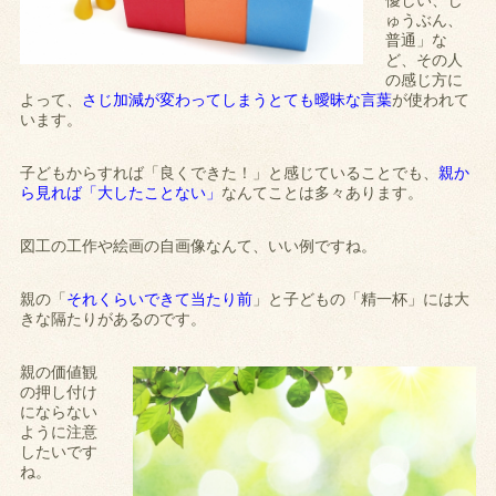
優しい、じ
ゅうぶん、
普通」な
ど、その人
の感じ方に
よって、
さじ加減が変わってしまうとても曖昧な言葉
が使われて
います。
子どもからすれば「良くできた！」と感じていることでも、
親か
ら見れば「大したことない」
なんてことは多々あります。
図工の工作や絵画の自画像なんて、いい例ですね。
親の「
それくらいできて当たり前
」と子どもの「精一杯」には大
きな隔たりがあるのです。
親の価値観
の押し付け
にならない
ように注意
したいです
ね。