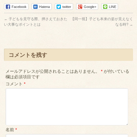
Facebook
Hatena
twitter
Google+
LINE
←
子どもを見守る際、押さえておきた
【同一視】子ども本来の姿が見えなく
い大事なポイントとは
なる時?
→
コメントを残す
メールアドレスが公開されることはありません。
*
が付いている
欄は必須項目です
コメント
*
名前
*