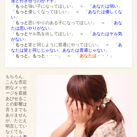
達と付き合うのが下手
」
「
もっと
強い子になってほしい」 ＝ 「
あなたは弱い
」
「
もっと
優しくなってほしい」 ＝ 「
あなたは優しくな
い
」
「
もっと
思いやりのある子になってほしい」 ＝ 「
あな
たは思いやりがない
」
「
もっと
ヤル気を出してほしい」 ＝ 「
あなたはヤル気
がない
」
「
もっと
皆と同じように普通にやってほしい」 ＝ 「
あ
なたは皆と同じじゃない、あなたは普通じゃない
」
「
もっと、もっと
・・・」 ＝ 「
あなたは・・・
」
もちろん、
こんな否定
的なメッセ
ージを直接
あびせるこ
との影響は
言うまでも
ありません
が、たとえ
明言してい
なくても、