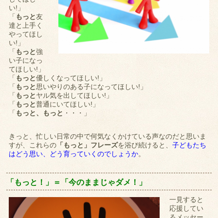
い!」
「
もっと
友
達と上手く
やってほし
い!」
「
もっと
強
い子になっ
てほしい!」
「
もっと
優しくなってほしい!」
「
もっと
思いやりのある子になってほしい!」
「
もっと
ヤル気を出してほしい!」
「
もっと
普通にいてほしい!」
「
もっと、もっと
・・・」
きっと、忙しい日常の中で何気なくかけている声なのだと思いま
すが、これらの
「もっと」フレーズ
を浴び続けると、
子どもたち
はどう思い、どう育っていくのでしょうか
。
「もっと！」＝「今のままじゃダメ！」
一見すると
応援してい
るメッセー