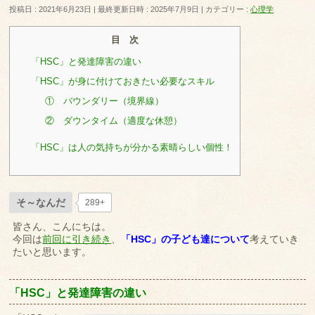
投稿日 : 2021年6月23日
最終更新日時 : 2025年7月9日
カテゴリー :
心理学
目 次
「HSC」と発達障害の違い
「HSC」が身に付けておきたい必要なスキル
① バウンダリー（境界線）
② ダウンタイム（適度な休憩）
「HSC」は人の気持ちが分かる素晴らしい個性！
そ～なんだ
289+
皆さん、こんにちは。
今回は
前回に引き続き
、
「
HSC」の子ども達について
考えていき
たいと思います。
「HSC」
と発達障害の違い