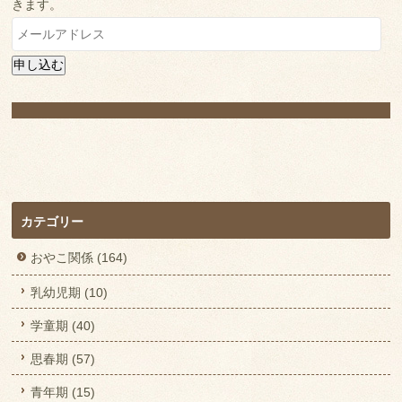
きます。
メ
ー
ル
申し込む
ア
ド
レ
ス
カテゴリー
おやこ関係 (164)
乳幼児期 (10)
学童期 (40)
思春期 (57)
青年期 (15)