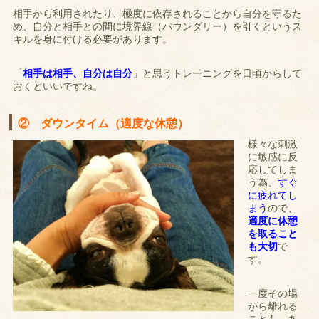
相手から利用されたり、極度に依存されることから自分を守るた
め、自分と相手との間に境界線（バウンダリー）を引くというス
キルを身に付ける必要があります。
「
相手は相手、自分は自分
」と思うトレーニングを日頃からして
おくといいですね。
② ダウンタイム（適度な休憩）
様々な刺激
に敏感に反
応してしま
う為、
すぐ
に疲れてし
まう
ので、
適度に休憩
を取ること
も大切
で
す。
一度その場
から離れる