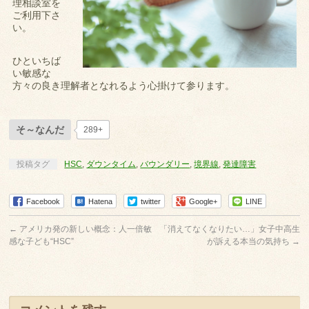
理相談室を
ご利用下さ
い。
ひといちば
い敏感な
方々の良き理解者となれるよう心掛けて参ります。
そ～なんだ
289+
投稿タグ
HSC
,
ダウンタイム
,
バウンダリー
,
境界線
,
発達障害
Facebook
Hatena
twitter
Google+
LINE
←
アメリカ発の新しい概念：人一倍敏
「消えてなくなりたい…」女子中高生
感な子ども“HSC”
が訴える本当の気持ち
→