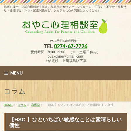
臨床心理士・公認心理師が主催する群馬県のカウンセリングルーム。子育て・不登校・登校渋
り・発達障害・うつ・家族関係など、さまざまな心の問題にお応えします。
WEB予約24時間受付中
TEL
0274-67-7726
受付時間 9:00-19:00 （木・土曜日休み）
oyakoline@gmail.com
上信電鉄 上州福島駅下車
MENU
コラム
HOME
»
コラム
»
心理学
»
【HSC 】ひといちばい敏感なことは素晴らしい個性
【HSC 】ひといちばい敏感なことは素晴らしい
個性