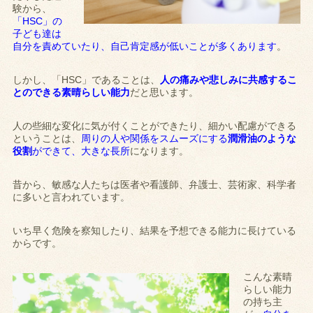
験から、
「HSC」の
子ども達は
自分を責めていたり、自己肯定感が低いことが多くあります
。
しかし、「HSC」であることは、
人の痛みや悲しみに共感するこ
とのできる素晴らしい能力
だと思います。
人の些細な変化に気が付くことができたり、細かい配慮ができる
ということは、
周りの人や関係をスムーズにする
潤滑油のような
役割
ができて、大きな長所
になります。
昔から、敏感な人たちは医者や看護師、弁護士、芸術家、科学者
に多いと言われています。
いち早く危険を察知したり、結果を予想できる能力に長けている
からです。
こんな素晴
らしい能力
の持ち主