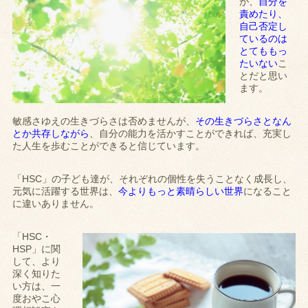
が、
自分を
責めたり、
自己否定し
ているのは
とてももっ
たいない
こ
とだと思い
ます。
敏感さゆえの生きづらさは否めませんが、
その生きづらさとなん
とか共存しながら
、自分の能力を活かすことができれば、充実し
た人生を歩むことができると信じています。
「HSC」の子ども達が、それぞれの個性を失うことなく成長し、
元気に活躍する世界は、
今よりもっと素晴らしい世界
になること
に違いありません。
「HSC・
HSP」に関
して、より
深く知りた
い方は、一
度おやこ心