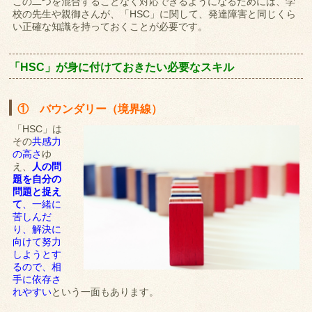
この二つを混合することなく対応できるようになるためには、学
校の先生や親御さんが、「HSC」に関して、発達障害と同じくら
い正確な知識を持っておくことが必要です。
「HSC」が身に付けておきたい
必要なスキル
① バウンダリー（境界線）
「HSC」は
その
共感力
の高さ
ゆ
え、
人の問
題を自分の
問題と捉え
て
、一緒に
苦しんだ
り、解決に
向けて努力
しようとす
るので、相
手に依存さ
れやすい
という一面もあります。