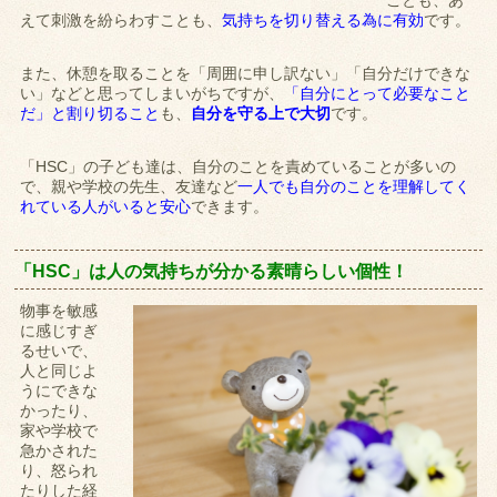
ことも、あ
えて刺激を紛らわすことも、
気持ちを切り替える為に有効
です。
また、休憩を取ることを「周囲に申し訳ない」「自分だけできな
い」などと思ってしまいがちですが、
「自分にとって必要なこと
だ」と割り切ること
も、
自分を守る上で大切
です。
「HSC」の子ども達は、自分のことを責めていることが多いの
で、親や学校の先生、友達など
一人でも自分のことを理解してく
れている人がいると安心
できます。
「HSC」
は人の気持ちが分かる素晴らしい個性！
物事を敏感
に感じすぎ
るせいで、
人と同じよ
うにできな
かったり、
家や学校で
急かされた
り、怒られ
たりした経