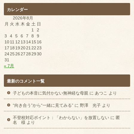
カレンダー
2026年8月
月
火
水
木
金
土
日
1
2
3
4
5
6
7
8
9
10
11
12
13
14
15
16
17
18
19
20
21
22
23
24
25
26
27
28
29
30
31
« 7月
最新のコメント一覧
子どもの本音に気付かない無神経な母親
に
あつこ
より
“向き合う”から“一緒に見てみる”
に
野澤 光子
より
不登校対応ポイント：「わからない」を放置しない
に
匿
名 様
より