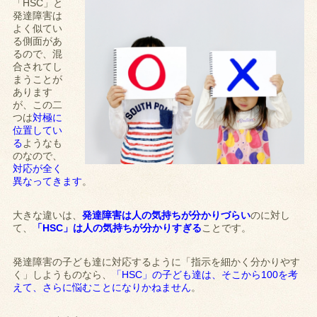
「HSC」と
発達障害は
よく似てい
る側面があ
るので、混
合されてし
まうことが
あります
が、この二
つは
対極に
位置してい
る
ようなも
のなので、
対応が全く
異なってきます
。
大きな違いは、
発達障害は人の気持ちが分かりづらい
のに対し
て、
「HSC」は人の気持ちが分かりすぎる
ことです。
発達障害の子ども達に対応するように「指示を細かく分かりやす
く」しようものなら、
「HSC」の子ども達は、そこから100を考
えて、さらに悩むことになりかねません
。