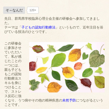
そ～なんだ
120+
先日、群馬県学校臨床心理士会主催の研修会へ参加してきまし
た。
テーマは「
子どもの認知行動療法
」というもので、近年注目を浴
びている技法のひとつです。
この研修会
に参加させ
ていただい
て、私が感
じたことの
一つには、
親も子ども
もこの認知
行動療法ス
キルを身に
つけること
で、ストレ
ス反応に強
くなり、うつ病やその他の精神疾患の
未然予防
につながるという
ことです。