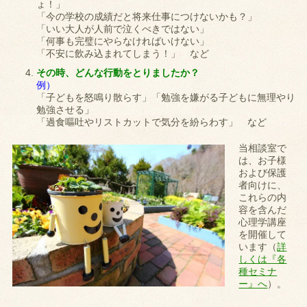
ょ！」
「今の学校の成績だと将来仕事につけないかも？」
「いい大人が人前で泣くべきではない」
「何事も完璧にやらなければいけない」
「不安に飲み込まれてしまう！」 など
その時、どんな行動をとりましたか？
例）
「子どもを怒鳴り散らす」「勉強を嫌がる子どもに無理やり
勉強させる」
「過食嘔吐やリストカットで気分を紛らわす」 など
当相談室で
は、お子様
および保護
者向けに、
これらの内
容を含んだ
心理学講座
を開催して
います（
詳
しくは『各
種セミナ
ー』へ
）。