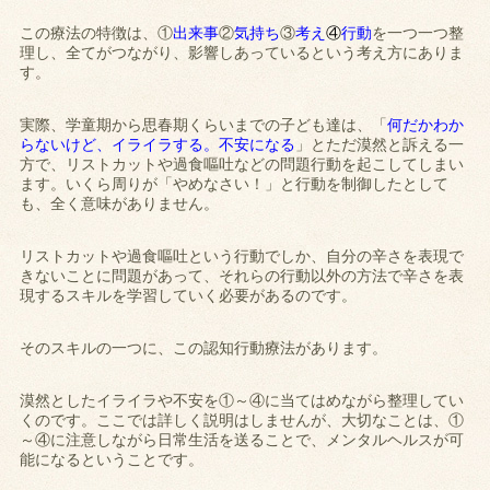
この療法の特徴は、①
出来事
②
気持ち
③
考え
④
行動
を一つ一つ整
理し、全てがつながり、影響しあっているという考え方にありま
す。
実際、学童期から思春期くらいまでの子ども達は、「
何だかわか
らないけど、イライラする。不安になる
」とただ漠然と訴える一
方で、リストカットや過食嘔吐などの問題行動を起こしてしまい
ます。いくら周りが「やめなさい！」と行動を制御したとして
も、全く意味がありません。
リストカットや過食嘔吐という行動でしか、自分の辛さを表現で
きないことに問題があって、それらの行動以外の方法で辛さを表
現するスキルを学習していく必要があるのです。
そのスキルの一つに、この認知行動療法があります。
漠然としたイライラや不安を①～④に当てはめながら整理してい
くのです。ここでは詳しく説明はしませんが、大切なことは、①
～④に注意しながら日常生活を送ることで、メンタルヘルスが可
能になるということです。