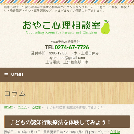
臨床心理士・公認心理師が主催する群馬県のカウンセリングルーム。子育て・不登校・登校渋
り・発達障害・うつ・家族関係など、さまざまな心の問題にお応えします。
WEB予約24時間受付中
TEL
0274-67-7726
受付時間 9:00-19:00 （木・土曜日休み）
oyakoline@gmail.com
上信電鉄 上州福島駅下車
MENU
コラム
HOME
»
コラム
»
心理学
»
子どもの認知行動療法を体験してみよう！
子どもの認知行動療法を体験してみよう！
投稿日 : 2014年11月11日
最終更新日時 : 2020年1月31日
カテゴリー :
心理学