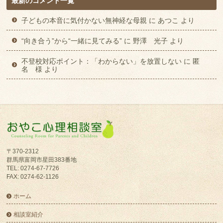
最新のコメント一覧
子どもの本音に気付かない無神経な母親
に
あつこ
より
“向き合う”から“一緒に見てみる”
に
野澤 光子
より
不登校対応ポイント：「わからない」を放置しない
に
匿
名 様
より
〒370-2312
群馬県富岡市星田383番地
TEL: 0274-67-7726
FAX: 0274-62-1126
ホーム
相談室紹介