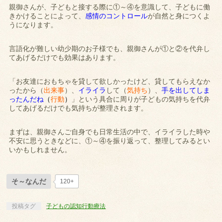
親御さんが、子どもと接する際に①～④を意識して、子どもに働
きかけることによって、
感情のコントロール
が自然と身につくよ
うになります。
言語化が難しい幼少期のお子様でも、親御さんが①と②を代弁し
てあげるだけでも効果はあります。
「お友達におもちゃを貸して欲しかったけど、貸してもらえなか
ったから（
出来事
）、
イライラ
して（
気持ち
）、
手を出してしま
ったんだね
（
行動
）
」という具合に周りが子どもの気持ちを代弁
してあげるだけでも気持ちが整理されます。
まずは、親御さんご自身でも日常生活の中で、イライラした時や
不安に思うときなどに、①～④を振り返って、整理してみるとい
いかもしれません。
そ～なんだ
120+
投稿タグ
子どもの認知行動療法