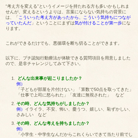
“考え方を変える”というイメージを持たれる方も多いかもしれま
せんが、変えるというよりは、言葉にならない気持ちの背景に
は、「
こういった考え方があったから、こういう気持ちにつなが
っていたんだ
」ということにまずは
気が付けることが第一歩
にな
ります。
これができるだけでも、悪循環を断ち切ることができます。
以下に、プチ認知行動療法が体験できる質問項目を用意しました
ので、是非チャレンジしてみて下さい。
どんな出来事が起こりましたか？
例）
「子どもが部屋を片付けない」「算数で50点を取ってきた」
「仕事で上司に怒られた」「友達に無視された」 など
その時、どんな気持ちがしましたか？
例）
イライラ、不安、怖い、憂うつ、嬉しい、恥ずかしい、
さみしい など
その時、どんな考えを持ちましたか？
例）
「小学生・中学生なんだからこれくらいできて当たり前でし