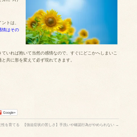
イントは、
感情はその
きていれば抱いて当然の感情なので、すぐにどこかへしまいこ
過と共に形を変えて必ず現れてきます。
Google+
主性を育てる
【強迫症状の苦しさ】手洗いや確認行為がやめられない
→