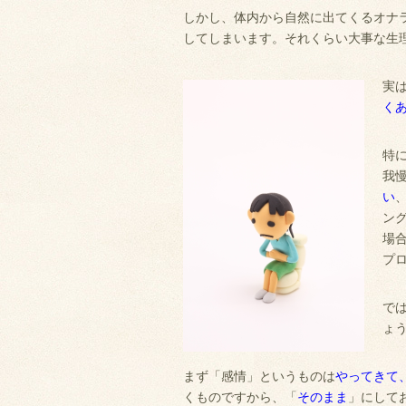
しかし、体内から自然に出てくるオナ
してしまいます。それくらい大事な生
実
く
特
我
い
ン
場
プ
で
ょ
まず「感情」というものは
やってきて
くものですから、「
そのまま
」にして