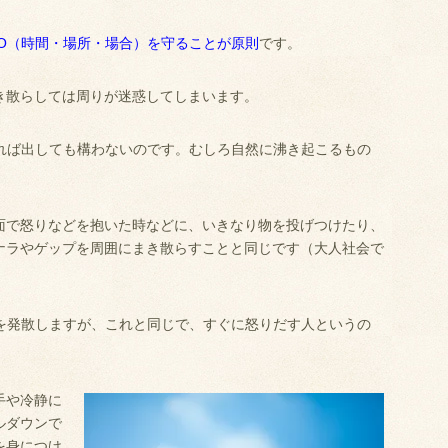
PO（時間・場所・場合）を守ることが原則
です。
き散らしては周りが迷惑してしまいます。
えれば出しても構わないのです。むしろ自然に沸き起こるもの
面で怒りなどを抱いた時などに、いきなり物を投げつけたり、
ナラやゲップを周囲にまき散らすことと同じです（大人社会で
ラを発散しますが、これと同じで、すぐに怒りだす人というの
手や冷静に
ルダウンで
を身につけ