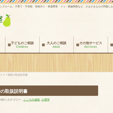
ングルーム。子育て・不登校・登校渋り・発達障害・うつ・家族関係など、さまざまな心の問題に
子どものご相談
大人のご相談
その他サービス
Children
Adult
Services
ナラ？感情の取扱説明書
情の取扱説明書
月6日
カテゴリー :
こころの成長
,
心理学