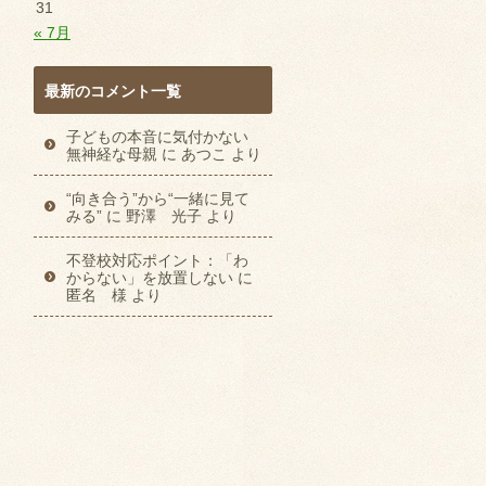
31
« 7月
最新のコメント一覧
子どもの本音に気付かない
無神経な母親
に
あつこ
より
“向き合う”から“一緒に見て
みる”
に
野澤 光子
より
不登校対応ポイント：「わ
からない」を放置しない
に
匿名 様
より