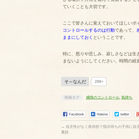
ていくことも大切です。
ここで皆さんに覚えておいてほしいポ
コントロールするのは行動
であって、
ままにしておく
ということです。
特に、怒りや悲しみ、寂しさなどは生
まないようにしてください。時間の経
そ～なんだ
208+
投稿タグ
感情のコントロール
,
気持ち
Facebook
Hatena
twitter
←
自主性がなく依存的？指示待ちの子供に自
裏技