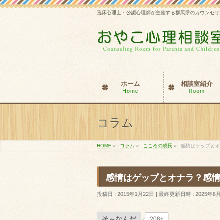
臨床心理士・公認心理師が主催する群馬県のカウンセリ
ホーム
相談室紹介
Home
Room
コラム
HOME
»
コラム
»
こころの成長
»
感情はゲップとオ
感情はゲップとオナラ？感
投稿日 : 2015年1月22日
最終更新日時 : 2025年6
そ～なんだ
208+