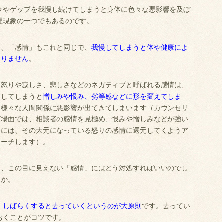
ラやゲップを我慢し続けてしまうと身体に色々な悪影響を及ぼ
理現象の一つでもあるのです。
は、「感情」もこれと同じで、
我慢してしまうと体や健康によ
ありません
。
に怒りや寂しさ、悲しさなどのネガティブと呼ばれる感情は、
慢してしまうと
憎しみや恨み、劣等感などに形を変えてしま
、様々な人間関係に悪影響が出てきてしまいます（カウンセリ
グ場面では、相談者の感情を見極め、恨みや憎しみなどが強い
合には、その大元になっている怒りの感情に還元してくようア
ローチします）。
は、この目に見えない「感情」にはどう対処すればいいのでし
うか。
、しばらくすると去っていくというのが大原則
です。去ってい
おくことがコツです。