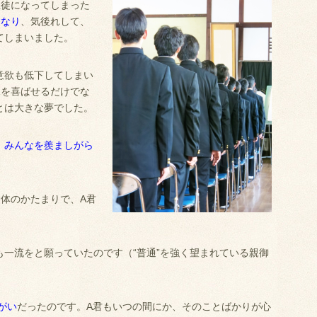
生徒になってしまった
くなり
、気後れして、
てしまいました。
意欲も低下してしまい
親を喜ばせるだけでな
とは大きな夢でした。
、みんなを羨ましがら
体のかたまりで、A君
一流をと願っていたのです（“普通”を強く望まれている親御
がい
だったのです。A君もいつの間にか、そのことばかりが心