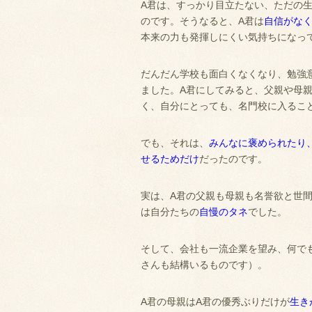
A君は、すっかり目立たない、ただの
のです。そうなると、A君は
自信がな
本来の力も発揮しにくい気持ちになっ
だんだん学校も面白くなくなり、勉強
ました。A君にしてみると、父親や母
く、自分にとっても、名門校に入るこ
でも、それは、
みんなに褒められたり
せるためだけ
だったのです。
実は、A君の父親も母親も名誉欲と世間
は自分たちの
自慢のタネ
でした。
そして、会社も一流企業を望み、何でも
さんも結構いるものです）。
A君の母親はA君の優秀ぶりだけが
生き