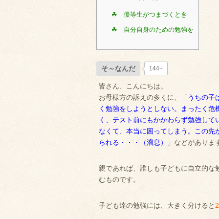
☘ 優等生がつまづくとき
☘ 自分自身のための勉強を
そ～なんだ
144+
皆さん、こんにちは。
お母様方の訴えの多くに、「
うちの子
く勉強をしようとしない。まったく危
く、テスト前にもかかわらず勉強して
なくて、本当に困ってしまう。この先
られる・・・（溜息）
」などがありま
親であれば、誰しも子どもに自立的な
むものです。
子ども達の勉強には、大きく分けると