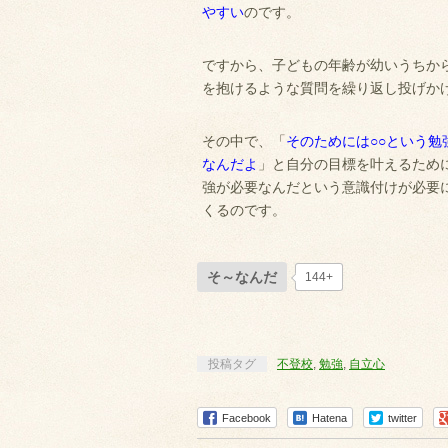
やすい
のです。
ですから、子どもの年齢が幼いうちか
を抱けるような質問を繰り返し投げか
その中で、「
そのためには○○という勉
なんだよ
」と自分の目標を叶えるため
強が必要なんだという意識付けが必要
くるのです。
そ～なんだ
144+
投稿タグ
不登校
,
勉強
,
自立心
Facebook
Hatena
twitter