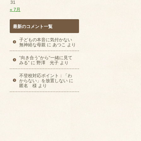
31
« 7月
最新のコメント一覧
子どもの本音に気付かない
無神経な母親
に
あつこ
より
“向き合う”から“一緒に見て
みる”
に
野澤 光子
より
不登校対応ポイント：「わ
からない」を放置しない
に
匿名 様
より