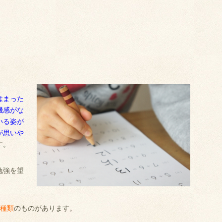
はまった
機感がな
いる姿が
が思いや
す。
勉強を望
2種類
のものがあります。