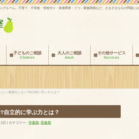
ングルーム。子育て・不登校・登校渋り・発達障害・うつ・家族関係など、さまざまな心の問題に
子どものご相談
大人のご相談
その他サービス
Children
Adult
Services
ったく勉強をしない?自立的に学ぶ力とは？
?自立的に学ぶ力とは？
月1日
カテゴリー :
学童期
,
思春期