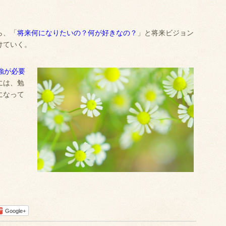
ら、「
将来何になりたいの？何が好きなの？
」と将来ビジョン
けていく。
強が必要
には、勉
になって
Google+