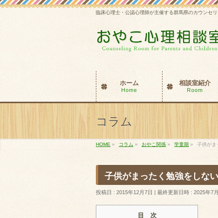
臨床心理士・公認心理師が主催する群馬県のカウンセリ
ホーム
相談室紹介
Home
Room
コラム
HOME
»
コラム
»
おやこ関係
»
学童期
»
子供がま
子供がまったく勉強をしない
投稿日 : 2015年12月7日
最終更新日時 : 2025年7
目 次