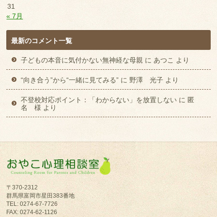
31
« 7月
最新のコメント一覧
子どもの本音に気付かない無神経な母親
に
あつこ
より
“向き合う”から“一緒に見てみる”
に
野澤 光子
より
不登校対応ポイント：「わからない」を放置しない
に
匿
名 様
より
〒370-2312
群馬県富岡市星田383番地
TEL: 0274-67-7726
FAX: 0274-62-1126