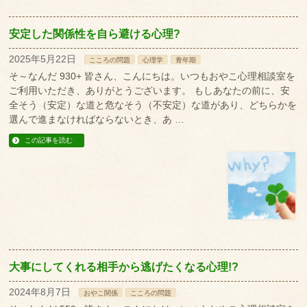
安定した関係性を自ら避ける心理?
2025年5月22日
こころの問題
心理学
青年期
そ～なんだ 930+ 皆さん、こんにちは。いつもおやこ心理相談室を
ご利用いただき、ありがとうございます。 もしあなたの前に、安
全そう（安定）な道と危なそう（不安定）な道があり、どちらかを
選んで進まなければならないとき、あ …
この記事を読む
大事にしてくれる相手から逃げたくなる心理!?
2024年8月7日
おやこ関係
こころの問題