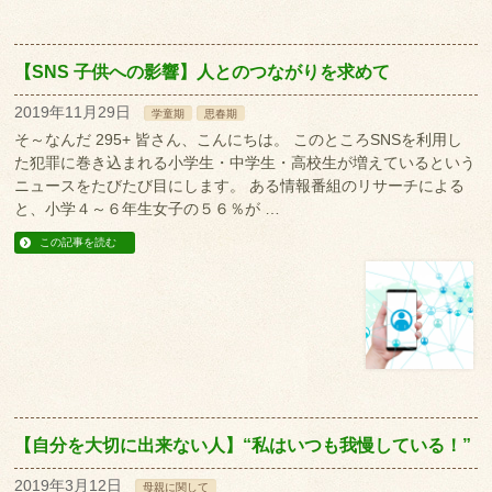
【SNS 子供への影響】人とのつながりを求めて
2019年11月29日
学童期
思春期
そ～なんだ 295+ 皆さん、こんにちは。 このところSNSを利用し
た犯罪に巻き込まれる小学生・中学生・高校生が増えているという
ニュースをたびたび目にします。 ある情報番組のリサーチによる
と、小学４～６年生女子の５６％が …
この記事を読む
【自分を大切に出来ない人】“私はいつも我慢している！”
2019年3月12日
母親に関して