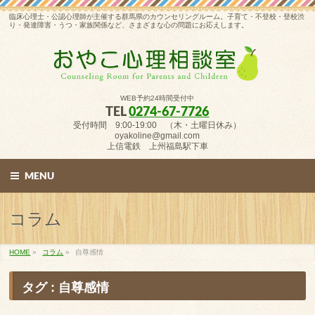
臨床心理士・公認心理師が主催する群馬県のカウンセリングルーム。子育て・不登校・登校渋
り・発達障害・うつ・家族関係など、さまざまな心の問題にお応えします。
WEB予約24時間受付中
TEL
0274-67-7726
受付時間 9:00-19:00 （木・土曜日休み）
oyakoline@gmail.com
上信電鉄 上州福島駅下車
MENU
コラム
HOME
»
コラム
»
自尊感情
タグ : 自尊感情