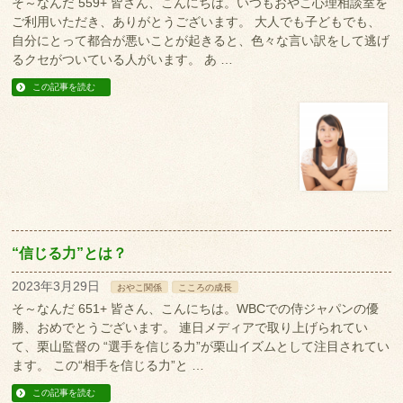
そ～なんだ 559+ 皆さん、こんにちは。いつもおやこ心理相談室を
ご利用いただき、ありがとうございます。 大人でも子どもでも、
自分にとって都合が悪いことが起きると、色々な言い訳をして逃げ
るクセがついている人がいます。 あ …
この記事を読む
“信じる力”とは？
2023年3月29日
おやこ関係
こころの成長
そ～なんだ 651+ 皆さん、こんにちは。WBCでの侍ジャパンの優
勝、おめでとうございます。 連日メディアで取り上げられてい
て、栗山監督の “選手を信じる力”が栗山イズムとして注目されてい
ます。 この“相手を信じる力”と …
この記事を読む